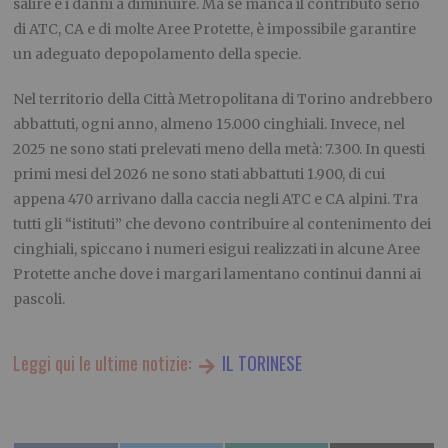
salire e i danni a diminuire. Ma se manca il contributo serio
di ATC, CA e di molte Aree Protette, è impossibile garantire
un adeguato depopolamento della specie.
Nel territorio della Città Metropolitana di Torino andrebbero
abbattuti, ogni anno, almeno 15.000 cinghiali. Invece, nel
2025 ne sono stati prelevati meno della metà: 7.300. In questi
primi mesi del 2026 ne sono stati abbattuti 1.900, di cui
appena 470 arrivano dalla caccia negli ATC e CA alpini. Tra
tutti gli “istituti” che devono contribuire al contenimento dei
cinghiali, spiccano i numeri esigui realizzati in alcune Aree
Protette anche dove i margari lamentano continui danni ai
pascoli.
Leggi qui le ultime notizie:
IL TORINESE