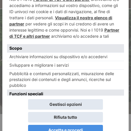
ARTICOLO SUCCESSIVO
Alcide Pierantozzi e il dolore
senza finzione: “La malattia va
dove vuole lei”