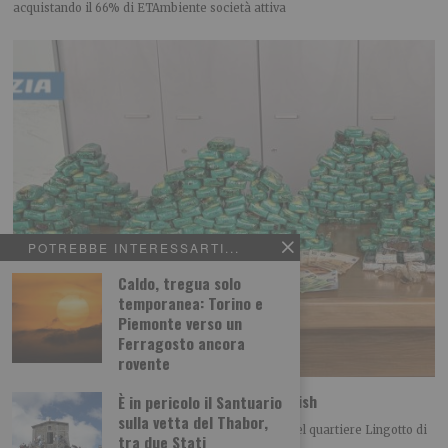
acquistando il 66% di ETAmbiente società attiva
POTREBBE INTERESSARTI...
Caldo, tregua solo
temporanea: Torino e
Piemonte verso un
Ferragosto ancora
rovente
Spaccio: la polizia sequestra 33 kg di hashish
È in pericolo il Santuario
sulla vetta del Thabor,
La Polizia di Stato ha arrestato, nei giorni scorsi nel quartiere Lingotto di
tra due Stati
Torino, un 24enne