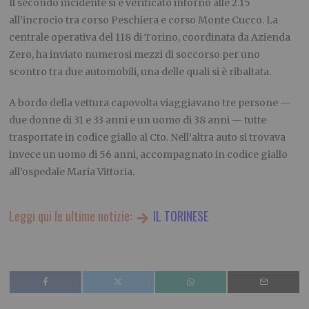
Il secondo incidente si è verificato intorno alle 2.15
all’incrocio tra corso Peschiera e corso Monte Cucco. La
centrale operativa del 118 di Torino, coordinata da Azienda
Zero, ha inviato numerosi mezzi di soccorso per uno
scontro tra due automobili, una delle quali si è ribaltata.
A bordo della vettura capovolta viaggiavano tre persone —
due donne di 31 e 33 anni e un uomo di 38 anni — tutte
trasportate in codice giallo al Cto. Nell’altra auto si trovava
invece un uomo di 56 anni, accompagnato in codice giallo
all’ospedale Maria Vittoria.
Leggi qui le ultime notizie:
IL TORINESE