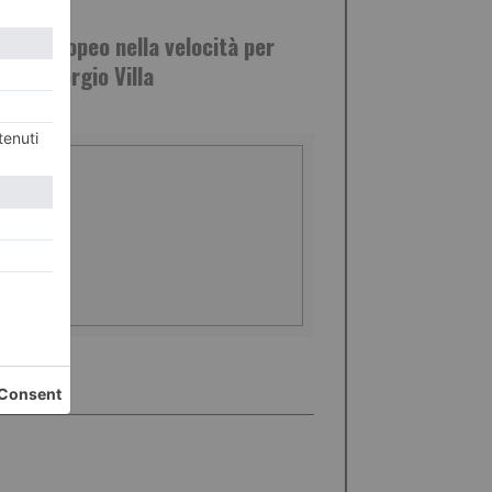
STO 2026
nto europeo nella velocità per
urro Giorgio Villa