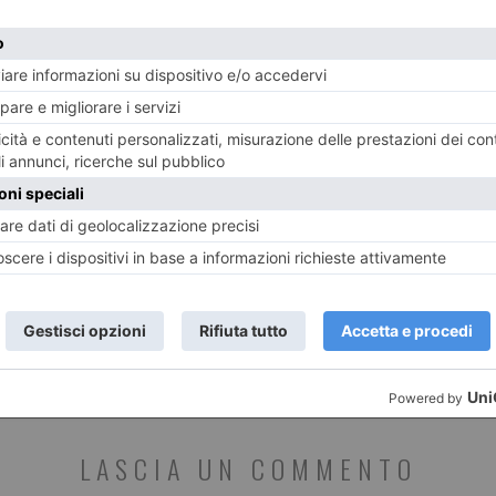
7 AGOSTO 2026
6 AGO
Challenge Stellina tra Susa e
Arge
Mompantero
l’azz
ST RECENTI
LASCIA UN COMMENTO