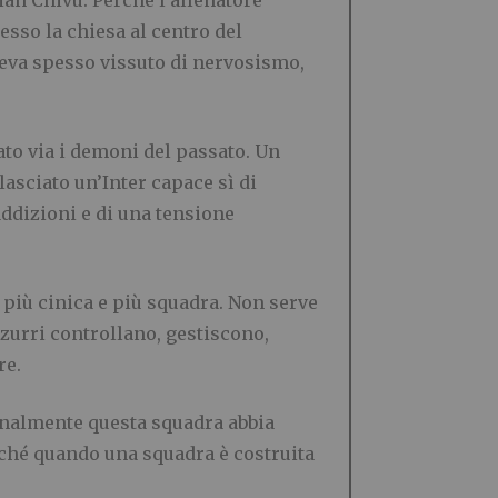
ian Chivu. Perché l’allenatore
messo la chiesa al centro del
veva spesso vissuto di nervosismo,
to via i demoni del passato. Un
asciato un’Inter capace sì di
addizioni e di una tensione
 più cinica e più squadra. Non serve
zzurri controllano, gestiscono,
re.
inalmente questa squadra abbia
erché quando una squadra è costruita