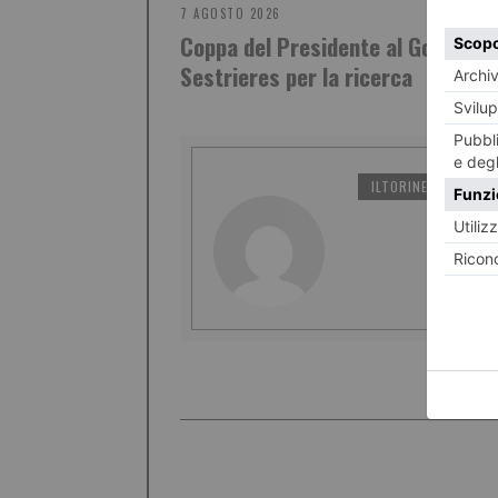
7 AGOSTO 2026
Coppa del Presidente al Golf Club
Sestrieres per la ricerca
ILTORINESE
PO