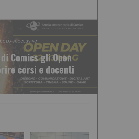
ICOLO SUCCESSIVO
 di Comics gli Open
rire corsi e docenti