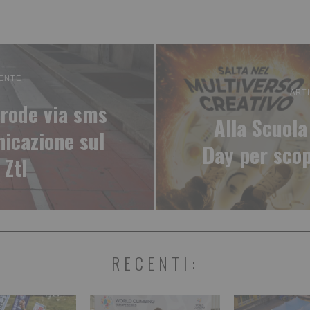
ENTE
ART
 frode via sms
Alla Scuola
icazione sul
Day per scop
 Ztl
RECENTI: