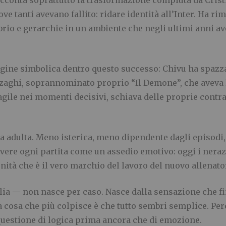
 racconta soprattutto la trasformazione compiuta da Crist
ve tanti avevano fallito: ridare identità all’Inter. Ha ri
ibrio e gerarchie in un ambiente che negli ultimi anni a
gine simbolica dentro questo successo: Chivu ha spazza
nzaghi, soprannominato proprio “Il Demone”, che aveva l
agile nei momenti decisivi, schiava delle proprie contr
ata adulta. Meno isterica, meno dipendente dagli episodi,
ivere ogni partita come un assedio emotivo: oggi i nera
nità che è il vero marchio del lavoro del nuovo allenato
lia — non nasce per caso. Nasce dalla sensazione che f
la cosa che più colpisce è che tutto sembri semplice. P
 questione di logica prima ancora che di emozione.