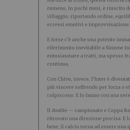
Ma oltre al trofeo, questa vittoria
rumeno, in pochi mesi, è riuscito do
villaggio, riportando ordine, equil
eccessi emotivi e improvvisazione.
E forse c’è anche una potente imma
riferimento inevitabile a Simone I
entusiasmare a tratti, ma spesso fr
continua.
Con Chivu, invece, l’Inter è divent
più vincere soffrendo per forza o v
colpiscono. E lo fanno con una sere
Il double — campionato e Coppa Ita
ritrovato una direzione precisa. E 
bene, il calcio torna ad essere una