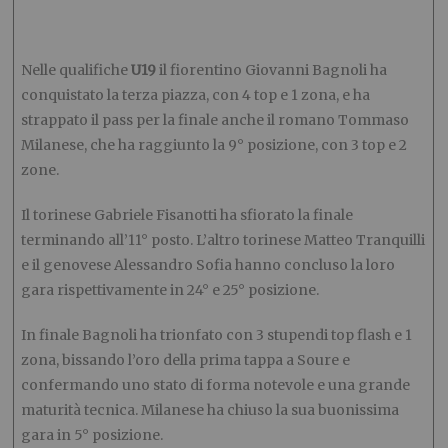
Nelle qualifiche
U19
il fiorentino Giovanni Bagnoli ha
conquistato la terza piazza, con 4 top e 1 zona, e ha
strappato il pass per la finale anche il romano Tommaso
Milanese, che ha raggiunto la 9° posizione, con 3 top e 2
zone.
Il torinese Gabriele Fisanotti ha sfiorato la finale
terminando all’11° posto. L’altro torinese Matteo Tranquilli
e il genovese Alessandro Sofia hanno concluso la loro
gara rispettivamente in 24° e 25° posizione.
In finale Bagnoli ha trionfato con 3 stupendi top flash e 1
zona, bissando l’oro della prima tappa a Soure e
confermando uno stato di forma notevole e una grande
maturità tecnica. Milanese ha chiuso la sua buonissima
gara in 5° posizione.