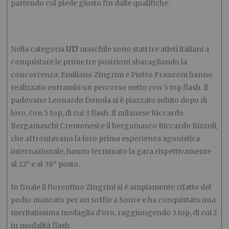
partendo col piede giusto fin dalle qualifiche.
Nella categoria
U17
maschile sono stati tre atleti italiani a
conquistare le prime tre posizioni sbaragliando la
concorrenza: Emiliano Zingrini e Pietro Franzoni hanno
realizzato entrambi un percorso netto con 5 top flash. Il
padovano Leonardo Donola si è piazzato subito dopo di
loro, con 5 top, di cui 3 flash. Il milanese Riccardo
Bergamaschi Cremonesi e il bergamasco Riccardo Rizzoli,
che affrontavano la loro prima esperienza agonistica
internazionale, hanno terminato la gara rispettivamente
al 22° e al 38° posto.
In finale il fiorentino Zingrini si è ampiamente rifatto del
podio mancato per un soffio a Soure e ha conquistato una
meritatissima medaglia d’oro, raggiungendo 3 top, di cui 2
in modalità flash.