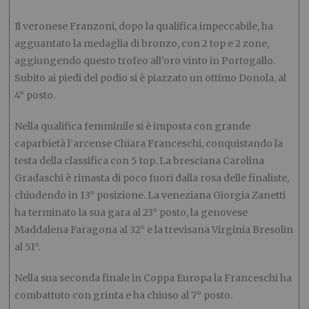
Il veronese Franzoni, dopo la qualifica impeccabile, ha
agguantato la medaglia di bronzo, con 2 top e 2 zone,
aggiungendo questo trofeo all’oro vinto in Portogallo.
Subito ai piedi del podio si è piazzato un ottimo Donola, al
4° posto.
Nella qualifica femminile si è imposta con grande
caparbietà l’arcense Chiara Franceschi, conquistando la
testa della classifica con 5 top. La bresciana Carolina
Gradaschi è rimasta di poco fuori dalla rosa delle finaliste,
chiudendo in 13° posizione. La veneziana Giorgia Zanetti
ha terminato la sua gara al 23° posto, la genovese
Maddalena Faragona al 32° e la trevisana Virginia Bresolin
al 51°.
Nella sua seconda finale in Coppa Europa la Franceschi ha
combattuto con grinta e ha chiuso al 7° posto.