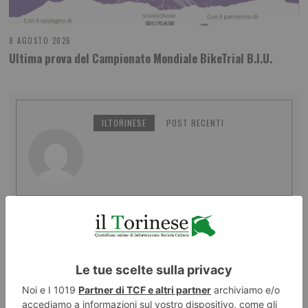
8 AGOSTO 2026
Ultima prova del Campionato Mondiale BikeTrial B.I.U.
ILTORINESE
POST RECENTI
LASCIA UN COMMENTO