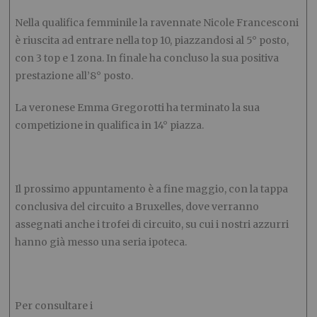
Nella qualifica femminile la ravennate Nicole Francesconi
è riuscita ad entrare nella top 10, piazzandosi al 5° posto,
con 3 top e 1 zona. In finale ha concluso la sua positiva
prestazione all’8° posto.
La veronese Emma Gregorotti ha terminato la sua
competizione in qualifica in 14° piazza.
Il prossimo appuntamento è a fine maggio, con la tappa
conclusiva del circuito a Bruxelles, dove verranno
assegnati anche i trofei di circuito, su cui i nostri azzurri
hanno già messo una seria ipoteca.
Per consultare i