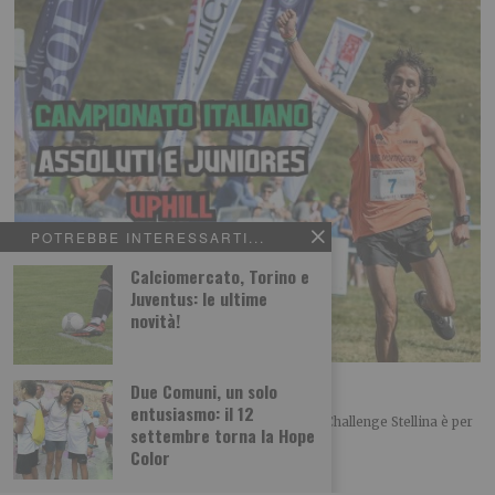
POTREBBE INTERESSARTI...
Calciomercato, Torino e
Juventus: le ultime
novità!
Challenge Stellina tra Susa e Mompantero
Due Comuni, un solo
entusiasmo: il 12
L’appuntamento per la trentottesima edizione del Challenge Stellina è per
settembre torna la Hope
domenica 23 agosto tra Susa e
Color