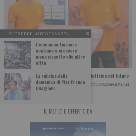
POTREBBE INTERESSARTI...
L’economia torinese
continua a crescere
meno rispetto alle altre
città
Dal Politecnico di Torino arriva il motore elettrico del futuro
La rubrica della
domenica di Pier Franco
Il progetto IONX conquista il BAITE Award 2026 Un’innovazione nata nei
Quaglieni
laboratori del Politecnico di Torino
IL METEO E' OFFERTO DA