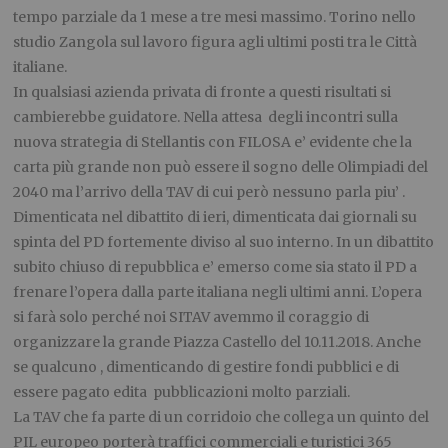
tempo parziale da 1 mese a tre mesi massimo. Torino nello
studio Zangola sul lavoro figura agli ultimi posti tra le Città
italiane.
In qualsiasi azienda privata di fronte a questi risultati si
cambierebbe guidatore. Nella attesa degli incontri sulla
nuova strategia di Stellantis con FILOSA e’ evidente che la
carta più grande non può essere il sogno delle Olimpiadi del
2040 ma l’arrivo della TAV di cui però nessuno parla piu’ .
Dimenticata nel dibattito di ieri, dimenticata dai giornali su
spinta del PD fortemente diviso al suo interno. In un dibattito
subito chiuso di repubblica e’ emerso come sia stato il PD a
frenare l’opera dalla parte italiana negli ultimi anni. L’opera
si farà solo perché noi SITAV avemmo il coraggio di
organizzare la grande Piazza Castello del 10.11.2018. Anche
se qualcuno , dimenticando di gestire fondi pubblici e di
essere pagato edita pubblicazioni molto parziali.
La TAV che fa parte di un corridoio che collega un quinto del
PIL europeo porterà traffici commerciali e turistici 365