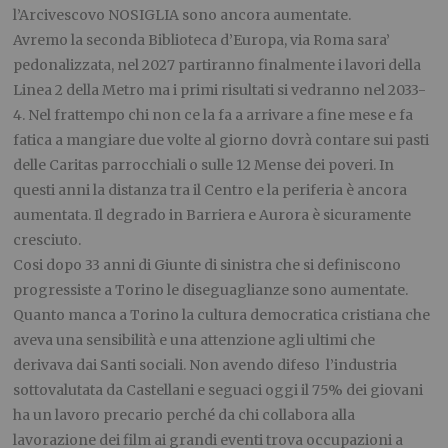
l’Arcivescovo NOSIGLIA sono ancora aumentate.
Avremo la seconda Biblioteca d’Europa, via Roma sara’
pedonalizzata, nel 2027 partiranno finalmente i lavori della
Linea 2 della Metro ma i primi risultati si vedranno nel 2033-
4. Nel frattempo chi non ce la fa a arrivare a fine mese e fa
fatica a mangiare due volte al giorno dovrà contare sui pasti
delle Caritas parrocchiali o sulle 12 Mense dei poveri. In
questi anni la distanza tra il Centro e la periferia è ancora
aumentata. Il degrado in Barriera e Aurora è sicuramente
cresciuto.
Cosi dopo 33 anni di Giunte di sinistra che si definiscono
progressiste a Torino le diseguaglianze sono aumentate.
Quanto manca a Torino la cultura democratica cristiana che
aveva una sensibilità e una attenzione agli ultimi che
derivava dai Santi sociali. Non avendo difeso l’industria
sottovalutata da Castellani e seguaci oggi il 75% dei giovani
ha un lavoro precario perché da chi collabora alla
lavorazione dei film ai grandi eventi trova occupazioni a