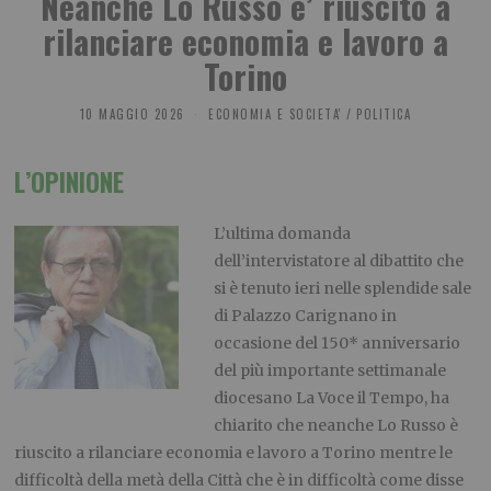
Neanche Lo Russo e’ riuscito a
rilanciare economia e lavoro a
Torino
10 MAGGIO 2026
ECONOMIA E SOCIETA'
/
POLITICA
L’OPINIONE
L’ultima domanda
dell’intervistatore al dibattito che
si è tenuto ieri nelle splendide sale
di Palazzo Carignano in
occasione del 150* anniversario
del più importante settimanale
diocesano La Voce il Tempo, ha
chiarito che neanche Lo Russo è
riuscito a rilanciare economia e lavoro a Torino mentre le
difficoltà della metà della Città che è in difficoltà come disse