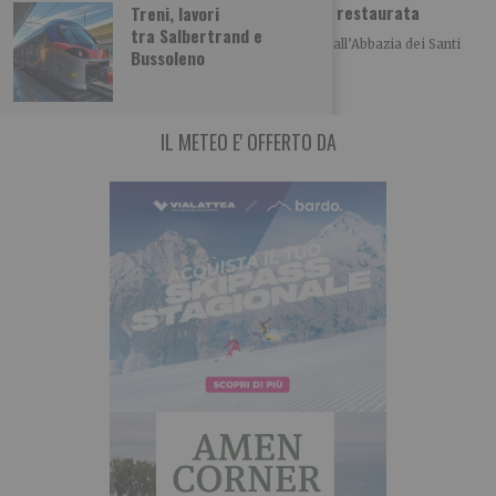
Abbazia di Novalesa, nuova scala e facciata restaurata
Treni, lavori
tra Salbertrand e
Nell’anno del 1300° anniversario della fondazione, all’Abbazia dei Santi
Bussoleno
Pietro e Andrea di Novalesa sono stati
IL METEO E' OFFERTO DA