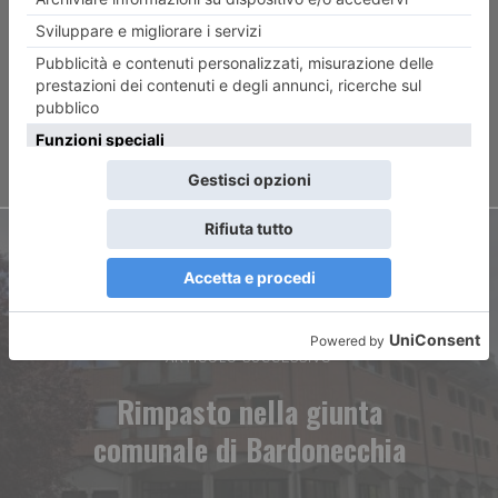
sceneggiatura: ma rimane il
desiderio di fare cinema
ARTICOLO SUCCESSIVO
Rimpasto nella giunta
comunale di Bardonecchia