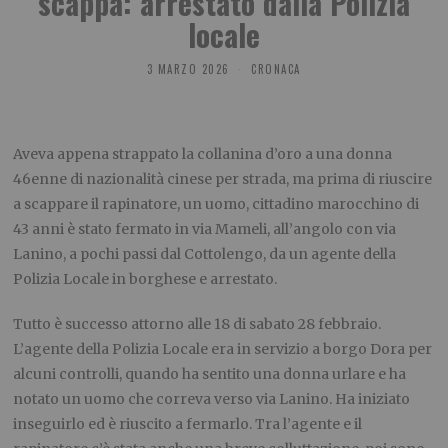
scappa: arrestato dalla Polizia
locale
3 MARZO 2026
CRONACA
Aveva appena strappato la collanina d’oro a una donna
46enne di nazionalità cinese per strada, ma prima di riuscire
a scappare il rapinatore, un uomo, cittadino marocchino di
43 anni è stato fermato in via Mameli, all’angolo con via
Lanino, a pochi passi dal Cottolengo, da un agente della
Polizia Locale in borghese e arrestato.
Tutto è successo attorno alle 18 di sabato 28 febbraio.
L’agente della Polizia Locale era in servizio a borgo Dora per
alcuni controlli, quando ha sentito una donna urlare e ha
notato un uomo che correva verso via Lanino. Ha iniziato
inseguirlo ed è riuscito a fermarlo. Tra l’agente e il