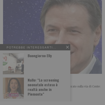
POTREBBE INTERESSARTI...
Buongiorno Elly
Renzi folgorato sulla via di Conte
Nallo: “Lo screening
neonatale esteso è
POLITICA Leggi l’articolo su L’identità: Renzi folgorato sulla via di Conte:
realtà anche in
un mix tra sorpresa e
Piemonte”