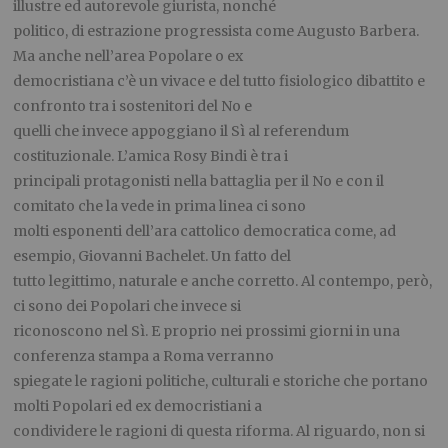
illustre ed autorevole giurista, nonché
politico, di estrazione progressista come Augusto Barbera.
Ma anche nell’area Popolare o ex
democristiana c’è un vivace e del tutto fisiologico dibattito e
confronto tra i sostenitori del No e
quelli che invece appoggiano il Sì al referendum
costituzionale. L’amica Rosy Bindi è tra i
principali protagonisti nella battaglia per il No e con il
comitato che la vede in prima linea ci sono
molti esponenti dell’ara cattolico democratica come, ad
esempio, Giovanni Bachelet. Un fatto del
tutto legittimo, naturale e anche corretto. Al contempo, però,
ci sono dei Popolari che invece si
riconoscono nel Sì. E proprio nei prossimi giorni in una
conferenza stampa a Roma verranno
spiegate le ragioni politiche, culturali e storiche che portano
molti Popolari ed ex democristiani a
condividere le ragioni di questa riforma. Al riguardo, non si