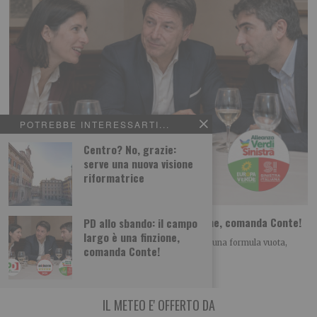
POTREBBE INTERESSARTI...
Centro? No, grazie:
serve una nuova visione
riformatrice
PD allo sbando: il campo largo è una finzione, comanda Conte!
PD allo sbando: il campo
largo è una finzione,
Il “campo largo” si sta rivelando per quello che è: una formula vuota,
comanda Conte!
buona per
IL METEO E' OFFERTO DA