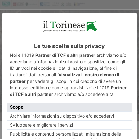
ARTICOLO SUCCESSIVO
Regione Piemonte rilancia la
cascina Rubbianetta