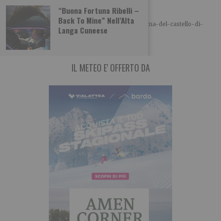
Il fantasma del castello di Agliè
“Buona Fortuna Ribelli –
A cura di Piemonteitalia.eu Leggi l’articolo:
Back To Mine” Nell’Alta
https://www.piemonteitalia.eu/it/curiosita/il-fantasma-del-castello-di-
Langa Cuneese
agliè Leggi qui le ultime notizie: IL TORINESE
IL METEO E' OFFERTO DA