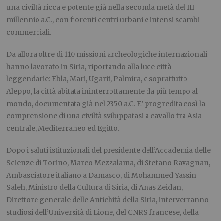
una civiltà ricca e potente già nella seconda metà del III
millennio a.C., con fiorenti centri urbani e intensi scambi
commerciali.
Da allora oltre di 110 missioni archeologiche internazionali
hanno lavorato in Siria, riportando alla luce città
leggendarie: Ebla, Mari, Ugarit, Palmira, e soprattutto
Aleppo, la città abitata ininterrottamente da più tempo al
mondo, documentata già nel 2350 a.C. E’ progredita così la
comprensione di una civiltà sviluppatasi a cavallo tra Asia
centrale, Mediterraneo ed Egitto.
Dopo i saluti istituzionali del presidente dell’Accademia delle
Scienze di Torino, Marco Mezzalama, di Stefano Ravagnan,
Ambasciatore italiano a Damasco, di Mohammed Yassin
Saleh, Ministro della Cultura di Siria, di Anas Zeidan,
Direttore generale delle Antichità della Siria, interverranno
studiosi dell’Università di Lione, del CNRS francese, della