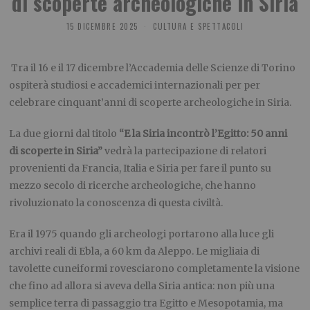
di scoperte archeologiche in Siria
15 DICEMBRE 2025
CULTURA E SPETTACOLI
Tra il 16 e il 17 dicembre l’Accademia delle Scienze di Torino
ospiterà studiosi e accademici internazionali per per
celebrare cinquant’anni di scoperte archeologiche in Siria.
La due giorni dal titolo
“E la Siria incontrò l’Egitto: 50 anni
di scoperte in Siria”
vedrà la partecipazione di relatori
provenienti da Francia, Italia e Siria per fare il punto su
mezzo secolo di ricerche archeologiche, che hanno
rivoluzionato la conoscenza di questa civiltà.
Era il 1975 quando gli archeologi portarono alla luce gli
archivi reali di Ebla, a 60 km da Aleppo. Le migliaia di
tavolette cuneiformi rovesciarono completamente la visione
che fino ad allora si aveva della Siria antica: non più una
semplice terra di passaggio tra Egitto e Mesopotamia, ma