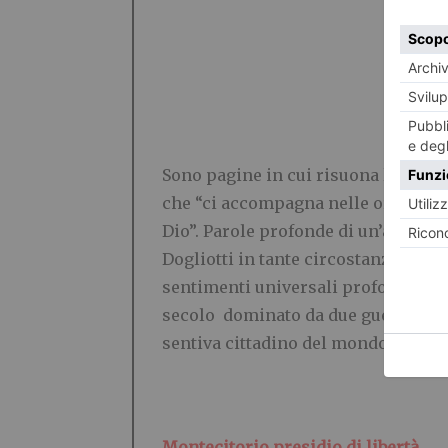
Sono pagine in cui risuona la sapie
che “ci accompagna nelle ore del no
Dio”. Parole profonde di un’anima lu
Dogliotti in tante circostanze dra
sentimenti universali profondi , co
secolo dominato da due guerre e du
sentiva cittadino del mondo, senza 
Montecitorio presidio di libertà