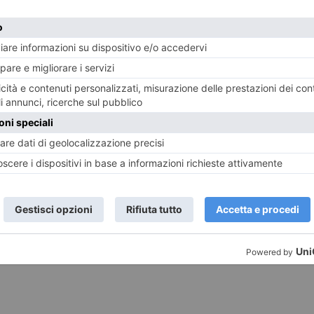
Valdo Fusi
nza di Seneca, anche se non contraddittoriamente Dogli
stro solitario raccoglimento e ci guida sulla via diffici
nga, come diceva Valdo Fusi. Parole che danno il senso ed
mmatiche ha salvato. Fermo e impassibile con il bisturi
sì come li definiva Croce in una sua celebre pagina. Fu 
e dittature che il grande medico visse in prima person
rinunciare al Tricolore con cui imbandierò Torino nel 19