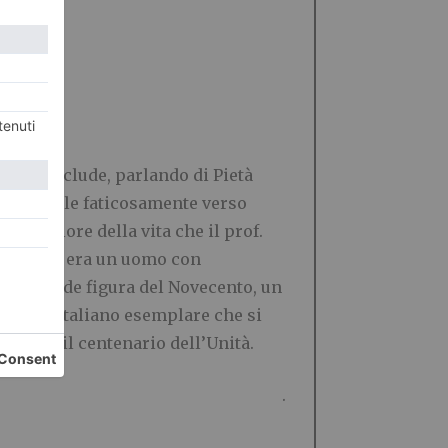
otti conclude, parlando di Pietà
le che sale faticosamente verso
 il valore della vita che il prof.
 in mano, era un uomo con
una grande figura del Novecento, un
a come italiano esemplare che si
61 per il centenario dell’Unità.
.