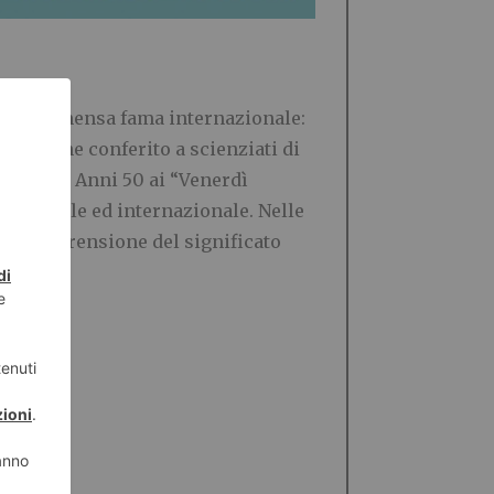
iunse immensa fama internazionale:
io venne conferito a scienziati di
nuta negli Anni 50 ai “Venerdì
o nazionale ed internazionale. Nelle
na comprensione del significato
re.