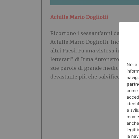
Achille Mario Dogliotti
Ricorrono i sessant’anni dalla mor
Achille Mario Dogliotti. Incredibil
altri Paesi. Fu una vistosa ingiusti
letterari“ di Irma Antonetto che la 
sue parole di grande medico e prin
devastante più che salvifico del d