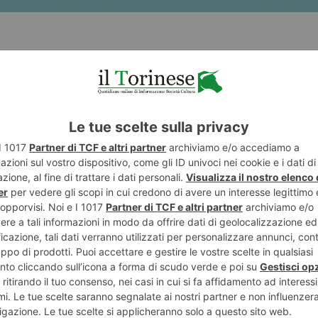
te del più grande chirurgo torinese del ‘900 che ragg
mente non ebbe il Nobel perché per oltre 60 anni il Prem
zia. Ho letto il testo di una sua conferenza sul dolore te
partecipazione di Dogliotti contribuì a lanciare a livell
cipe dei chirurghi si coglie una humanitas profonda, u
olore umano che il medico deve combattere o almeno leni