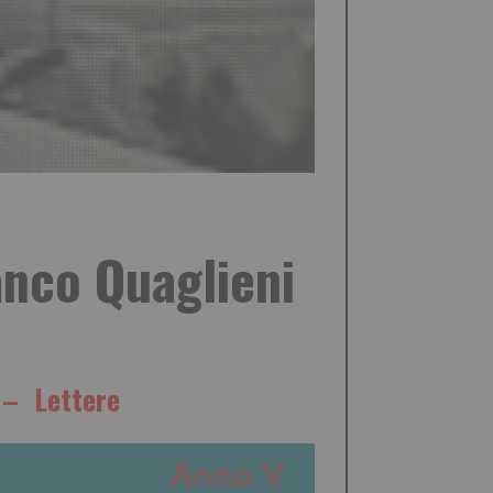
anco Quaglieni
à – Lettere