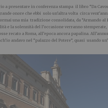
rio a presentare in conferenza stampa il libro “Da Cavou
n grande onore che ebbi solo un’altra volta circa vent’a
ormai una mia tradizione consolidata, da “Armando al 
ità e la solennità del l’occasione verranno stemperate,
osse recato a Roma, all’epoca ancora papalina. All’annun
 anch’io andavo nel “palazzo del Potere“, quasi usando 