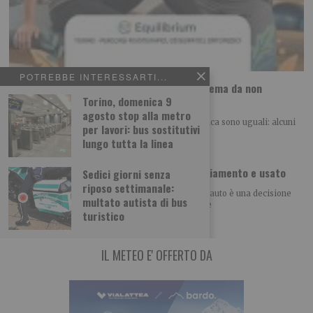
POTREBBE INTERESSARTI...
Dolore all’anca a Torino: quando è un problema da non
Torino, domenica 9
trascurare (e a chi rivolgersi)
agosto stop alla metro
Informazione promozionale Non tutti i dolori all’anca sono uguali: alcuni
per lavori: bus sostitutivi
si risolvono con la fisioterapia, altri
lungo tutta la linea
Comprare Hyundai a Torino: gamma, finanziamento e usato
Sedici giorni senza
riposo settimanale:
Informazione promozionale Acquistare una nuova auto è una decisione
multato autista di bus
importante, spesso guidata dal desiderio di trovare
turistico
IL METEO E' OFFERTO DA