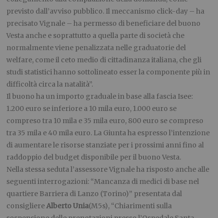
previsto dall’avviso pubblico. Il meccanismo click-day – ha
precisato Vignale – ha permesso di beneficiare del buono
Vesta anche e soprattutto a quella parte di società che
normalmente viene penalizzata nelle graduatorie del
welfare, come il ceto medio di cittadinanza italiana, che gli
studi statistici hanno sottolineato esser la componente più in
difficoltà circa la natalità”.
Il buono ha un importo graduale in base alla fascia Isee:
1.200 euro se inferiore a 10 mila euro, 1.000 euro se
compreso tra 10 mila e 35 mila euro, 800 euro se compreso
tra 35 mila e 40 mila euro. La Giunta ha espresso l’intenzione
di aumentare le risorse stanziate per i prossimi anni fino al
raddoppio del budget disponibile per il buono Vesta.
Nella stessa seduta l’assessore Vignale ha risposto anche alle
seguenti interrogazioni: “Mancanza di medici di base nel
quartiere Barriera di Lanzo (Torino)” presentata dal
consigliere
Alberto Unia
(M5s), “Chiarimenti sulla