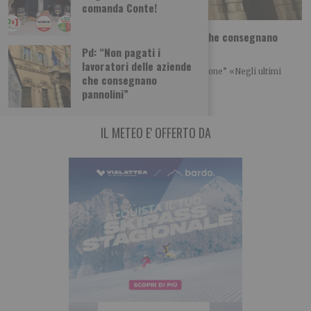
comanda Conte!
Pd: “Non pagati i lavoratori delle aziende che consegnano
pannolini”
Pd: “Non pagati i
lavoratori delle aziende
“La Regione chiarisca immediatamente la situazione” «Negli ultimi
che consegnano
giorni sono stato contattato da alcuni lavoratori
pannolini”
IL METEO E' OFFERTO DA