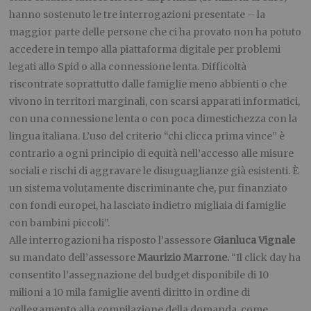
hanno sostenuto le tre interrogazioni presentate – la
maggior parte delle persone che ci ha provato non ha potuto
accedere in tempo alla piattaforma digitale per problemi
legati allo Spid o alla connessione lenta. Difficoltà
riscontrate soprattutto dalle famiglie meno abbienti o che
vivono in territori marginali, con scarsi apparati informatici,
con una connessione lenta o con poca dimestichezza con la
lingua italiana. L’uso del criterio “chi clicca prima vince” è
contrario a ogni principio di equità nell’accesso alle misure
sociali e rischi di aggravare le disuguaglianze già esistenti. È
un sistema volutamente discriminante che, pur finanziato
con fondi europei, ha lasciato indietro migliaia di famiglie
con bambini piccoli”.
Alle interrogazioni ha risposto l’assessore
Gianluca Vignale
su mandato dell’assessore
Maurizio Marrone.
“Il click day ha
consentito l’assegnazione del budget disponibile di 10
milioni a 10 mila famiglie aventi diritto in ordine di
collegamento alla compilazione della domanda, come