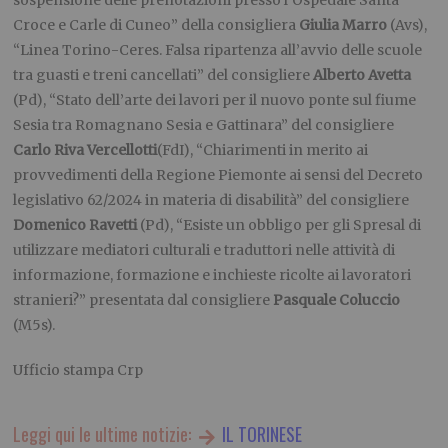
sospensione delle prenotazioni presso l’Ospedale Santa
Croce e Carle di Cuneo” della consigliera
Giulia Marro
(Avs),
“Linea Torino-Ceres. Falsa ripartenza all’avvio delle scuole
tra guasti e treni cancellati” del consigliere
Alberto Avetta
(Pd), “Stato dell’arte dei lavori per il nuovo ponte sul fiume
Sesia tra Romagnano Sesia e Gattinara” del consigliere
Carlo Riva Vercellotti
(FdI), “Chiarimenti in merito ai
provvedimenti della Regione Piemonte ai sensi del Decreto
legislativo 62/2024 in materia di disabilità” del consigliere
Domenico Ravetti
(Pd), “Esiste un obbligo per gli Spresal di
utilizzare mediatori culturali e traduttori nelle attività di
informazione, formazione e inchieste ricolte ai lavoratori
stranieri?” presentata dal consigliere
Pasquale Coluccio
(M5s).
Ufficio stampa Crp
Leggi qui le ultime notizie:
IL TORINESE