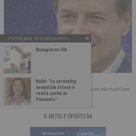
POTREBBE INTERESSARTI...
Buongiorno Elly
Renzi folgorato sulla via di Conte
Nallo: “Lo screening
neonatale esteso è
POLITICA Leggi l’articolo su L’identità: Renzi folgorato sulla via di Conte:
realtà anche in
un mix tra sorpresa e
Piemonte”
IL METEO E' OFFERTO DA