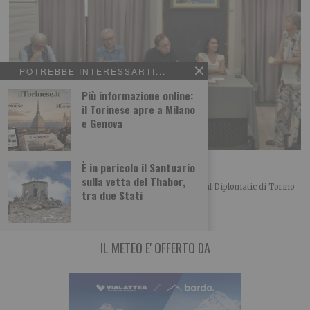
POTREBBE INTERESSARTI...
Più informazione online:
il Torinese apre a Milano
e Genova
L’importanza del centro in politica
È in pericolo il Santuario
sulla vetta del Thabor,
Merlo, Nallo e Giachino a confronto Bel convegno al Diplomatic di Torino
tra due Stati
organizzato dalla UDC torinese
IL METEO E' OFFERTO DA