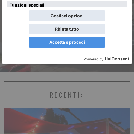
Borgata Lesna: da sempre
inclusiva, ma ora qualcosa sta
cambiando
RECENTI: