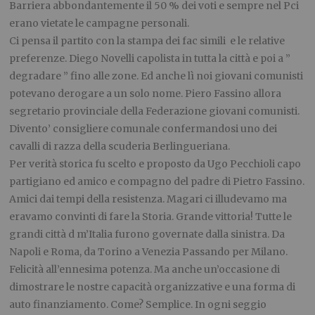
Barriera abbondantemente il 50 % dei voti e sempre nel Pci
erano vietate le campagne personali.
Ci pensa il partito con la stampa dei fac simili e le relative
preferenze. Diego Novelli capolista in tutta la città e poi a ”
degradare ” fino alle zone. Ed anche lì noi giovani comunisti
potevano derogare a un solo nome. Piero Fassino allora
segretario provinciale della Federazione giovani comunisti.
Divento’ consigliere comunale confermandosi uno dei
cavalli di razza della scuderia Berlingueriana.
Per verità storica fu scelto e proposto da Ugo Pecchioli capo
partigiano ed amico e compagno del padre di Pietro Fassino.
Amici dai tempi della resistenza. Magari ci illudevamo ma
eravamo convinti di fare la Storia. Grande vittoria! Tutte le
grandi città d m’Italia furono governate dalla sinistra. Da
Napoli e Roma, da Torino a Venezia Passando per Milano.
Felicità all’ennesima potenza. Ma anche un’occasione di
dimostrare le nostre capacità organizzative e una forma di
auto finanziamento. Come? Semplice. In ogni seggio