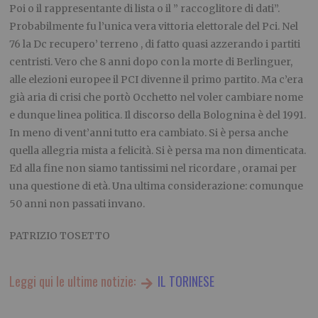
Poi o il rappresentante di lista o il ” raccoglitore di dati”.
Probabilmente fu l’unica vera vittoria elettorale del Pci. Nel
76 la Dc recupero’ terreno , di fatto quasi azzerando i partiti
centristi. Vero che 8 anni dopo con la morte di Berlinguer,
alle elezioni europee il PCI divenne il primo partito. Ma c’era
già aria di crisi che portò Occhetto nel voler cambiare nome
e dunque linea politica. Il discorso della Bolognina è del 1991.
In meno di vent’anni tutto era cambiato. Si è persa anche
quella allegria mista a felicità. Si è persa ma non dimenticata.
Ed alla fine non siamo tantissimi nel ricordare , oramai per
una questione di età. Una ultima considerazione: comunque
50 anni non passati invano.
PATRIZIO TOSETTO
Leggi qui le ultime notizie:
IL TORINESE