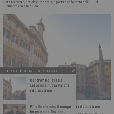
Caro Direttore, per oltre un secolo, a partire dalla metà dell’800, il
Piemonte era alla guida
POTREBBE INTERESSARTI...
Centro? No, grazie:
serve una nuova visione
riformatrice
Centro? No, grazie: serve una nuova visione riformatrice
PD allo sbando: il campo
largo è una finzione,
POLITICA Leggi l’articolo su L’identità: Centro? No, grazie: serve una