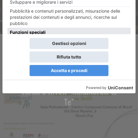
ARTICOLO SUCCESSIVO
Torna a Rivoli “Innamòrati di
Te”