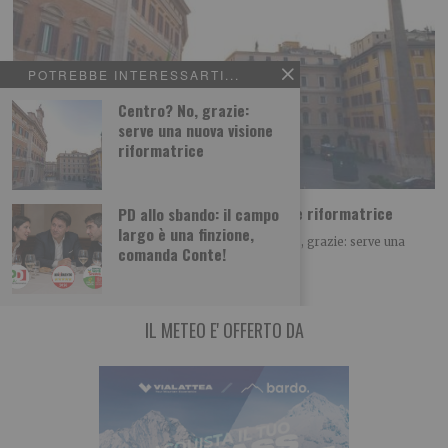
POTREBBE INTERESSARTI...
Centro? No, grazie:
serve una nuova visione
riformatrice
Centro? No, grazie: serve una nuova visione riformatrice
PD allo sbando: il campo
largo è una finzione,
POLITICA Leggi l’articolo su L’identità: Centro? No, grazie: serve una
comanda Conte!
nuova visione riformatrice Leggi qui le
IL METEO E' OFFERTO DA