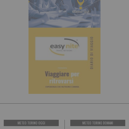
METEO TORINO OGGI
METEO TORINO DOMANI