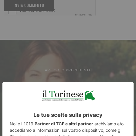
ARTICOLO PRECEDENTE
Pompeo (PD): “AV Milano-
Parigi: Confermata
l’esclusione di Bardonecchia,
ma nessuna azione”