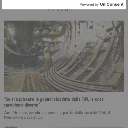
RECENTI:
“Se si capissero le grandi ricadute della TAV, le cose
sarebbero diverse”
Caro Direttore, per oltre un secolo, a partire dalla metà dell’800, il
Piemonte era alla guida