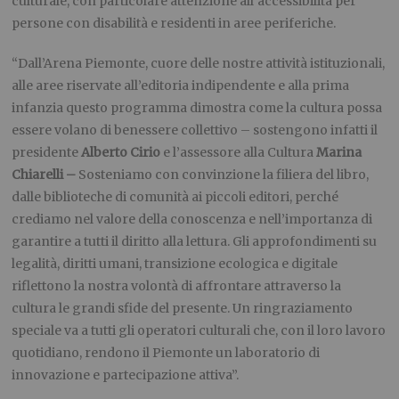
culturale, con particolare attenzione all’accessibilità per
persone con disabilità e residenti in aree periferiche.
“Dall’Arena Piemonte, cuore delle nostre attività istituzionali,
alle aree riservate all’editoria indipendente e alla prima
infanzia questo programma dimostra come la cultura possa
essere volano di benessere collettivo – sostengono infatti il
presidente
A
lberto Cirio
e l’assessore alla Cultura
Marina
Chiarelli –
Sosteniamo con convinzione la filiera del libro,
dalle biblioteche di comunità ai piccoli editori, perché
crediamo nel valore della conoscenza e nell’importanza di
garantire a tutti il diritto alla lettura. Gli approfondimenti su
legalità, diritti umani, transizione ecologica e digitale
riflettono la nostra volontà di affrontare attraverso la
cultura le grandi sfide del presente. Un ringraziamento
speciale va a tutti gli operatori culturali che, con il loro lavoro
quotidiano, rendono il Piemonte un laboratorio di
innovazione e partecipazione attiva”.