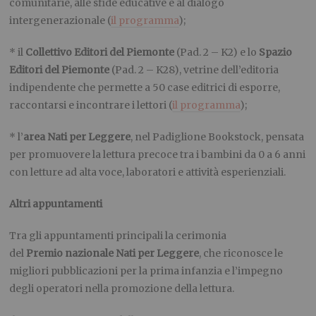
comunitarie, alle sfide educative e al dialogo
intergenerazionale (
il programma
);
* il
Collettivo Editori del Piemonte
(Pad. 2 – K2) e lo
Spazio
Editori del Piemonte
(Pad. 2 – K28), vetrine dell’editoria
indipendente che permette a 50 case editrici di esporre,
raccontarsi e incontrare i lettori (
il programma
);
* l’
area Nati per Leggere
, nel Padiglione Bookstock, pensata
per promuovere la lettura precoce tra i bambini da 0 a 6 anni
con letture ad alta voce, laboratori e attività esperienziali.
Altri appuntamenti
Tra gli appuntamenti principali la cerimonia
del
Premio
n
azionale Nati per Leggere
, che riconosce le
migliori pubblicazioni per la prima infanzia e l’impegno
degli operatori nella promozione della lettura.