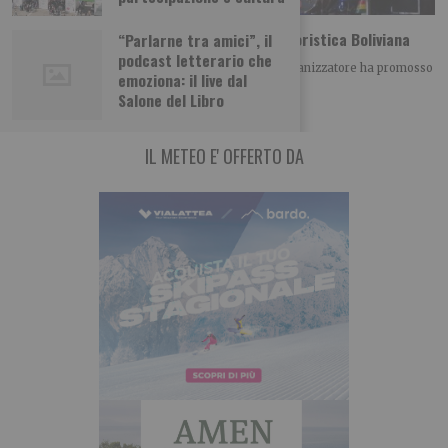
Madonna di Urkupiña: Feste e Parata Folkloristica Boliviana
“Parlarne tra amici”, il
podcast letterario che
La Comunità Boliviana di Torino e il Comitato Organizzatore ha promosso
emoziona: il live dal
a Torino le Feste commemorative
Salone del Libro
IL METEO E' OFFERTO DA