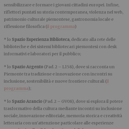
sensibilizzare e formare i giovani cittadini europei. Infine,
riflettori puntati su storia contemporanea, violenza nel web,
patrimonio culturale piemontese, gastronomia locale e
riflessione filosofica (
il programma
)
* lo
Spazio Esperienza Biblioteca
, dedicato alla rete delle
biblioteche e dei sistemi bibliotecari piemontesi con desk
informativi e laboratori per il pubblico;
* lo
S
pazi
o
Argento
(Pad. 2 – L158), dove si racconta un
Piemonte tra tradizione e innovazione con incontri su
inclusione, sostenibilità e nuove frontiere culturali (
il
programma
);
* lo
Spazio Arancio
(Pad. 2 – GV08), dove si esplora il potere
trasformativo della cultura mediante incontri su inclusione
sociale, innovazione editoriale, memoria storica e creatività
letteraria con un’attenzione particolare alle esperienze