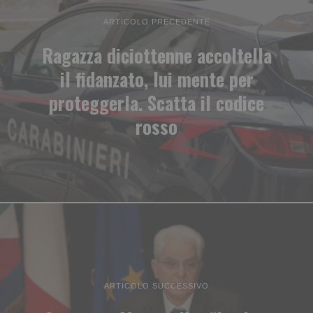
ARTICOLO PRECEDENTE
Ragazza diciottenne accoltella
il fidanzato, lui mente per
proteggerla. Scatta il codice
rosso
ARTICOLO SUCCESSIVO