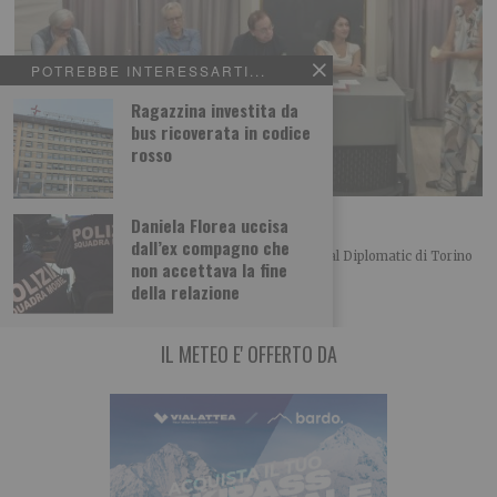
POTREBBE INTERESSARTI...
Ragazzina investita da
bus ricoverata in codice
rosso
L’importanza del centro in politica
Daniela Florea uccisa
dall’ex compagno che
Merlo, Nallo e Giachino a confronto Bel convegno al Diplomatic di Torino
non accettava la fine
organizzato dalla UDC torinese
della relazione
IL METEO E' OFFERTO DA