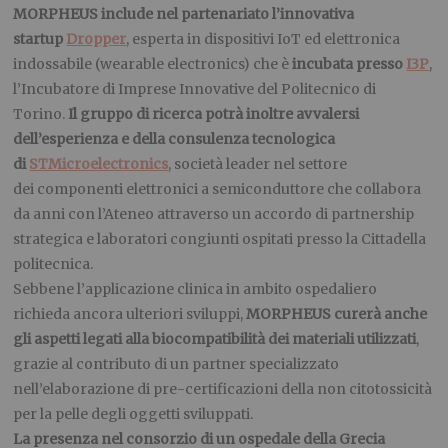
MORPHEUS include nel partenariato l’innovativa
startup
Dropper
, esperta in dispositivi IoT ed elettronica
indossabile (wearable electronics) che è
incubata presso
I3P
,
l’Incubatore di Imprese Innovative del Politecnico di
Torino.
Il gruppo di ricerca potrà inoltre avvalersi
dell’esperienza e della consulenza tecnologica
di
STMicroelectronics
, società leader nel settore
dei componenti elettronici a semiconduttore che collabora
da anni con l’Ateneo attraverso un accordo di partnership
strategica e laboratori congiunti ospitati presso la Cittadella
politecnica.
Sebbene l’applicazione clinica in ambito ospedaliero
richieda ancora ulteriori sviluppi,
MORPHEUS curerà anche
gli aspetti legati alla biocompatibilità dei materiali utilizzati
,
grazie al contributo di un partner specializzato
nell’elaborazione di pre-certificazioni della non citotossicità
per la pelle degli oggetti sviluppati.
La presenza nel consorzio di un ospedale della Grecia