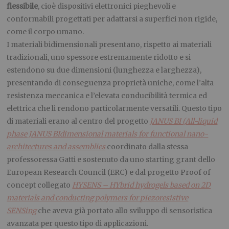
flessibile
, cioè dispositivi elettronici pieghevoli e
conformabili progettati per adattarsi a superfici non rigide,
come il corpo umano.
I materiali bidimensionali presentano, rispetto ai materiali
tradizionali, uno spessore estremamente ridotto e si
estendono su due dimensioni (lunghezza e larghezza),
presentando di conseguenza proprietà uniche, come l’alta
resistenza meccanica e l’elevata conducibilità termica ed
elettrica che li rendono particolarmente versatili. Questo tipo
di materiali erano al centro del progetto
JANUS BI (All-liquid
phase JANUS BIdimensional materials for functional nano-
architectures and assemblies
coordinato dalla stessa
professoressa Gatti e sostenuto da uno starting grant dello
European Research Council (ERC) e dal progetto Proof of
concept collegato
HYSENS – HYbrid hydrogels based on 2D
materials and conducting polymers for piezoresistive
SENSing
che aveva già portato allo sviluppo di sensoristica
avanzata per questo tipo di applicazioni.