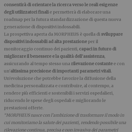
consentirà di orientare la ricerca verso le reali esigenze
degli utilizzatori finali
e permetterà di elaborare una
roadmap per la futura standardizzazione di questa nuova
generazione di dispositivi indossabili.
La prospettiva aperta da MORPHEUS è quella di
sviluppare
dispositivi indossabili ad alta prestazione
per il
monitoraggio continuo dei pazienti,
capaci in futuro di
migliorare il benessere e la qualità dell’assistenza
,
assicurando al tempo stesso una
rilevazione costante
e con
un’
altissima precisione di importanti parametri vitali
.
Un’evoluzione che potrebbe favorire la diffusione della
medicina personalizzata e contribuire, al contempo, a
rendere più efficienti e sostenibili i servizi ospedalieri,
riducendo le spese degli ospedali e migliorando le
prestazioni offerte.
“MORPHEUS nasce con l’ambizione di trasformare il modo in
cui monitoriamo la salute dei pazienti, rendendo possibile una
rilevazione continua, precisa e non invasiva dei parametri