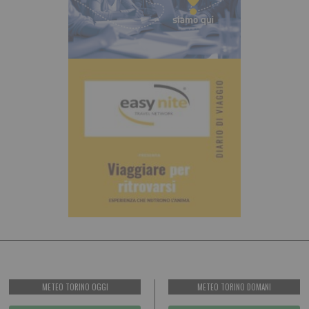
METEO TORINO OGGI
METEO TORINO DOMANI