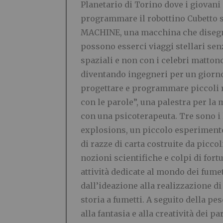
Planetario di Torino dove i giovan
programmare il robottino Cubetto s
MACHINE, una macchina che disegna t
possono esserci viaggi stellari sen
spaziali e non con i celebri matton
diventando ingegneri per un giorno
progettare e programmare piccoli 
con le parole”, una palestra per la
con una psicoterapeuta. Tre sono i
explosions, un piccolo esperimento
di razze di carta costruite da picc
nozioni scientifiche e colpi di for
attività dedicate al mondo dei fumet
dall’ideazione alla realizzazione d
storia a fumetti. A seguito della pes
alla fantasia e alla creatività dei pa