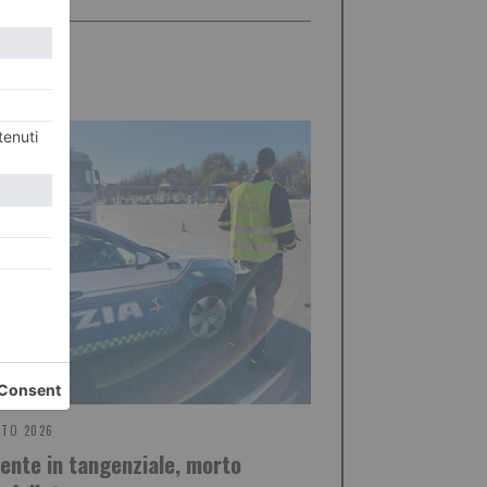
STO 2026
dente in tangenziale, morto