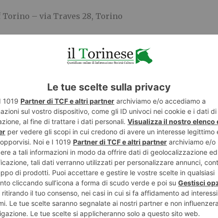
 Torino – via Traves 28, Torino
ool.com
E
TWITTER
WHATSAPP
CRONACA
SOCIETÀ