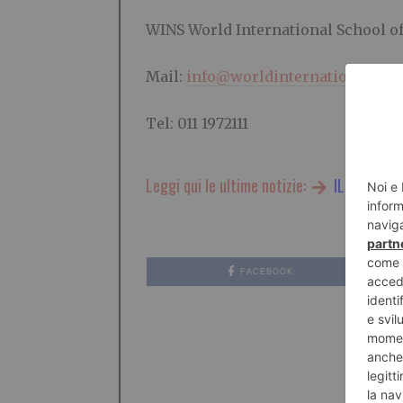
WINS World International School of
Mail:
info@worldinternationalsch
Tel: 011 1972111
Leggi qui le ultime notizie:
IL TORINES
FACEBOOK