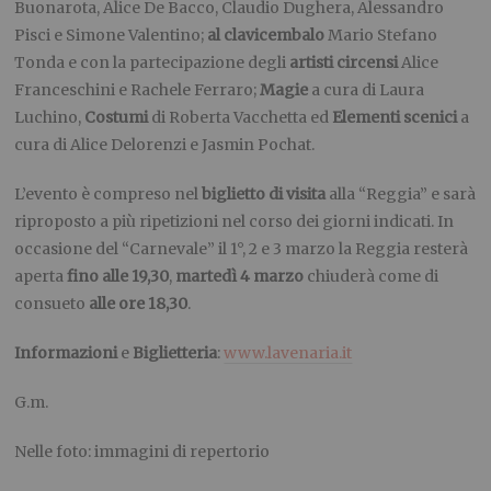
Buonarota, Alice De Bacco, Claudio Dughera, Alessandro
Pisci e Simone Valentino;
al clavicembalo
Mario Stefano
Tonda e con la partecipazione degli
artisti circensi
Alice
Franceschini e Rachele Ferraro;
Magie
a cura di Laura
Luchino,
Costumi
di Roberta Vacchetta ed
Elementi scenici
a
cura di Alice Delorenzi e Jasmin Pochat.
L’evento è compreso nel
biglietto di visita
alla “Reggia” e sarà
riproposto a più ripetizioni nel corso dei giorni indicati. In
occasione del “Carnevale” il 1°, 2 e 3 marzo la Reggia resterà
aperta
fino alle 19,30
,
martedì 4 marzo
chiuderà come di
consueto
alle ore 18,30
.
Informazioni
e
Biglietteria
:
www.lavenaria.it
G.m.
Nelle foto: immagini di repertorio