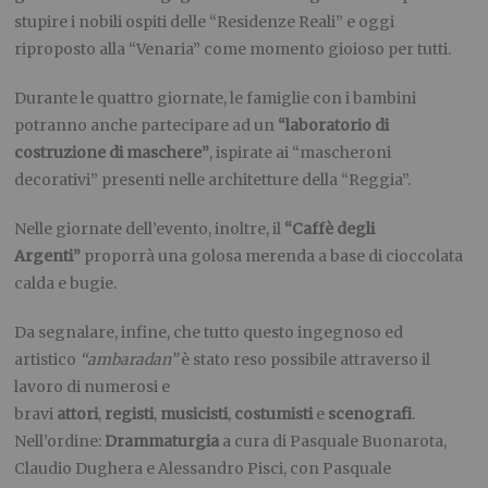
stupire i nobili ospiti delle “Residenze Reali” e oggi
riproposto alla “Venaria” come momento gioioso per tutti.
Durante le quattro giornate, le famiglie con i bambini
potranno anche partecipare ad un
“laboratorio di
costruzione di maschere”
, ispirate ai “mascheroni
decorativi” presenti nelle architetture della “Reggia”.
Nelle giornate dell’evento, inoltre, il
“Caffè degli
Argenti”
proporrà una golosa merenda a base di cioccolata
calda e bugie.
Da segnalare, infine, che tutto questo ingegnoso ed
artistico
“ambaradan”
è stato reso possibile attraverso il
lavoro di numerosi e
bravi
attori
,
registi
,
musicisti
,
costumisti
e
scenografi
.
Nell’ordine:
Drammaturgia
a cura di Pasquale Buonarota,
Claudio Dughera e Alessandro Pisci, con Pasquale