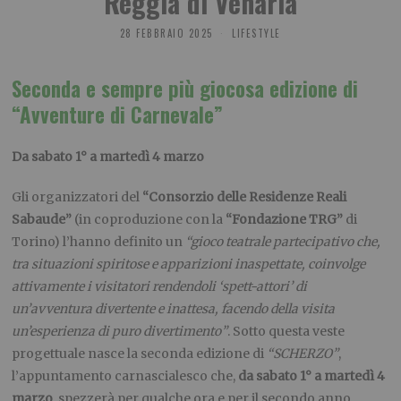
“Reggia di Venaria”
28 FEBBRAIO 2025
LIFESTYLE
Seconda e sempre più giocosa edizione di
“Avventure di Carnevale”
Da sabato 1° a martedì 4 marzo
Gli organizzatori del
“Consorzio delle Residenze Reali
Sabaude”
(in coproduzione con la
“Fondazione TRG”
di
Torino) l’hanno definito un
“gioco teatrale partecipativo che,
tra situazioni spiritose e apparizioni inaspettate, coinvolge
attivamente i visitatori rendendoli ‘spett-attori’ di
un’avventura divertente e inattesa, facendo della visita
un’esperienza di puro divertimento”
. Sotto questa veste
progettuale nasce la seconda edizione di
“SCHERZO”
,
l’appuntamento carnascialesco che,
da sabato 1° a martedì 4
marzo
, spezzerà per qualche ora e per il secondo anno