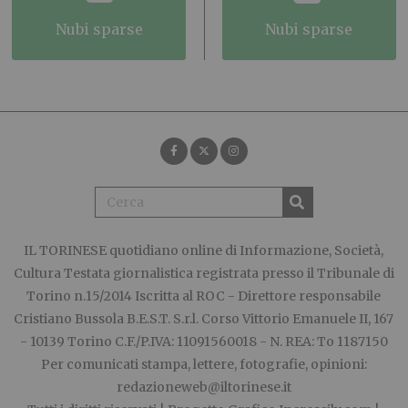
nubi sparse
nubi sparse
IL TORINESE
quotidiano online di Informazione, Società,
Cultura Testata giornalistica registrata presso il Tribunale di
Torino n.15/2014 Iscritta al ROC - Direttore responsabile
Cristiano Bussola B.E.S.T. S.r.l. Corso Vittorio Emanuele II, 167
- 10139 Torino C.F./P.IVA: 11091560018 - N. REA: To 1187150
Per comunicati stampa, lettere, fotografie, opinioni:
redazioneweb@iltorinese.it