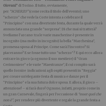
Giovani”
di Torino. Il tutto, ovviamente,
per
“SCHERZO”
(come recita il titolo dell’evento); uno
“scherzo” che vede la Corte intenta a celebrare il
“Principino” con una divertente festa, durante la quale verrà
annunciata una grande “sorpresa”. Di che mai si tratterà?
Sveliamo l’arcano: tra le varie mascherine è presente in
incognito (ma molto in incognito) la bella “Marchesina”,
promessa sposa al Principe. Come sarà l’incontro? Si
piaceranno? E se fosse tutto uno “scherzo”? E qui ecco allora
entrare in gioco (a ognuno il suo mestiere) il “Gran
Cerimoniere” e le varie “Maestranze”, il cui compito sarà
quello fornire indicazioni agli ospiti presenti in “Reggia”
per creare un’elegante festa di musica e danze per il
“Principino” e la sua futura dolce sposa. E allora, il gioco –
attenzione! – si farà duro! Ognuno, infatti, proprio come in
un gran Carnevale, fingerà per l’occasione di
“esser quel che
non è”
, per rendere più divertente e regale la grande festa a
Corte.