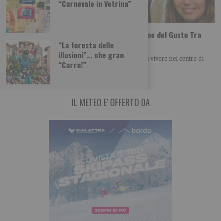
“Carnevale in Vetrina”
Tutti i gusti del mondo a Terra Madre Salone del Gusto Tra
poco più di un mese a Torino
“La foresta delle
illusioni”… che gran
Una selezione di laboratori, degustazioni e cene da vivere nel centro di
“Carro!”
Torino dal 24 al
IL METEO E' OFFERTO DA