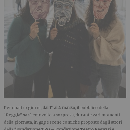
Per quattro giorni,
dal 1° al 4 marzo
, il pubblico della
“Reggia” sarà coinvolto a sorpresa, durante vari momenti
della giornata, in
gag
e scene comiche proposte dagli attori
della
“Fondazione TRG – Fondazione Teatro Ragazzi e