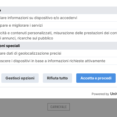
ile, 16)
l’occasione ufficiale per festeggiare tutti i partecipan
to, ma anche a chi non è riuscito ad organizzarsi ma avre
simo anno speriamo di avere ancora più concorrenti per far
l commercio di vicinato
“.
E
TWITTER
WHATSAPP
CARNEVALE