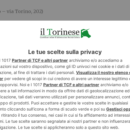
 – via Torino, 202)
uvarra, 30)
a XXV Aprile, 16/B)
 Francesco d’Assisi, 90)
arosa, 17) ed Elite Parrucchieri (via Torino, 212)
roti, 1)