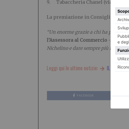
9. Tabaccheria Chanel (via XXV Apr
La premiazione in Consiglio è stata 
“Un enorme grazie a chi ha partecipa
l’Assessora al Commercio
-.
Il pros
Nichelino e dare sempre più risalto a
Leggi qui le ultime notizie:
IL TORINES
FACEBOOK