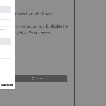
ti e il commercio nichelinese.
bbe voluto
– concludono
il Sindaco e
e sempre più bella la nostra
EMAIL