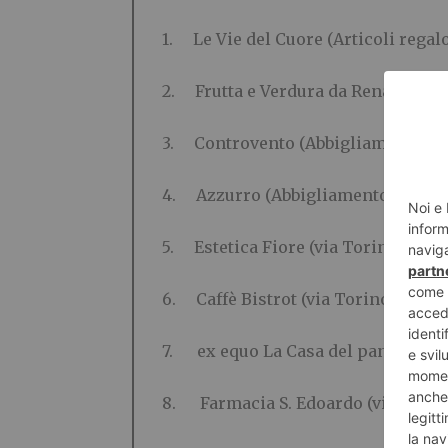
1. Le Vie del Cuore (Articoli regalo
2. Frutta e Verdura da Renata (via J
3. Controvento (Abbigliamento – vi
4. Azzurro (Abbigliamento – via S.
5. Estetica Fiore (via Torino, 190)
6. Caffè Bistrot (via Torino, 35)
7. ex equo La Casa del pane (via Cim
8. Farmacia S. Edoardo (via Buonar