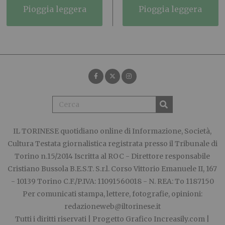
pioggia leggera
pioggia leggera
IL TORINESE
quotidiano online di Informazione, Società,
Cultura Testata giornalistica registrata presso il Tribunale di
Torino n.15/2014 Iscritta al ROC - Direttore responsabile
Cristiano Bussola B.E.S.T. S.r.l. Corso Vittorio Emanuele II, 167
- 10139 Torino C.F./P.IVA: 11091560018 - N. REA: To 1187150
Per comunicati stampa, lettere, fotografie, opinioni:
redazioneweb@iltorinese.it
Tutti i diritti riservati | Progetto Grafico
Increasily.com
|