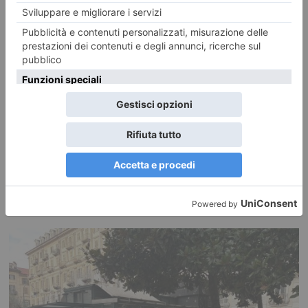
Foto dei lettori: Vedute del/dal Rocciamelone
Ecco le foto di un ciclo di Dipinti Murali realizzati da Silvia Marchionne e
da Gianluca