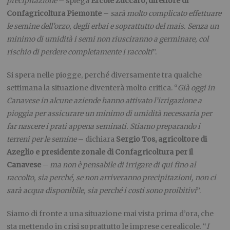
precipitazione
– spiega
Ercole Zuccaro, direttore di
Confagricoltura Piemonte
–
sarà molto complicato effettuare
le semine dell’orzo, degli erbai e soprattutto del mais. Senza un
minimo di umidità i semi non riusciranno a germinare, col
rischio di perdere completamente i raccolti
”.
Si spera nelle piogge, perché diversamente tra qualche
settimana la situazione diventerà molto critica. “
Già oggi in
Canavese in alcune aziende hanno attivato l’irrigazione a
pioggia per assicurare un minimo di umidità necessaria per
far nascere i prati appena seminati. Stiamo preparando i
terreni per le semine
– dichiara
Sergio Tos, agricoltore di
Azeglio e presidente zonale di Confagricoltura per il
Canavese
–
ma non è pensabile di irrigare di qui fino al
raccolto, sia perché, se non arriveranno precipitazioni, non ci
sarà acqua disponibile, sia perché i costi sono proibitivi
”.
Siamo di fronte a una situazione mai vista prima d’ora, che
sta mettendo in crisi soprattutto le imprese cerealicole. “
I