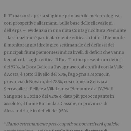
Il 1° marzo si apre la stagione primaverile meteorologica,
con prospettive allarmanti. Sulla base delle rilevazioni
dell’Arpa – evidenzia in una nota Confagricoltura Piemonte
– la situazione è particolarmente critica su tutto il Piemonte.
Il monitoraggio idrologico settimanale dei deflussi dei
principali fiumi piemontesi indica livelli di deficit che vanno
ben oltre la soglia critica. Il Po a Torino presenta un deficit
del 57%, la Dora Baltea a Tavagnasco, ai confini con la Valle
d’Aosta, è sotto il livello del 51%, l’Agogna a Momo, in
provincia di Novara, del 78%, così come lo Scrivia a
Serravalle, il Pellice a Villafranca Piemonte è all’87%, il
Sangone a Torino del 92% e, dato più preoccupante in
assoluto, il fiume Bormida a Cassine, in provincia di
Alessandria, è in deficit del 95%.
“
Siamo estremamente preoccupati: se non arriverà qualche