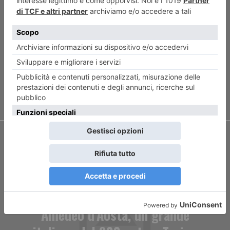
“Belfast”. Pagine convincenti e
debolezze tra i ricordi del
regista
ARTICOLO SUCCESSIVO
Amedeo d’Aosta, un grande