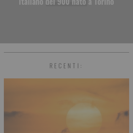
italiano del 900 nato a Torino
RECENTI: