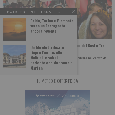
POTREBBE INTERESSARTI...
Caldo, Torino e Piemonte
verso un Ferragosto
ancora rovente
Tutti i gusti del mondo a Terra Madre Salone del Gusto Tra
Un filo elettrificato
poco più di un mese a Torino
riapre l’aorta: alle
Molinette salvato un
Una selezione di laboratori, degustazioni e cene da vivere nel centro di
paziente con sindrome di
Torino dal 24 al
Marfan
IL METEO E' OFFERTO DA