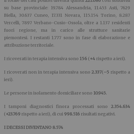
Il totale dei casi positivi diventa quindi
22
1
.
086
così suddivisi
su base provinciale: 19.784 Alessandria, 11.453 Asti, 7629
Biella, 30.637 Cuneo, 17.331 Novara, 115.154 Torino, 8.287
Vercelli, 7897 Verbano-Cusio-Ossola, oltre a 1.137 residenti
fuori regione, ma in carico alle strutture sanitarie
piemontesi. I restanti 1.777 sono in fase di elaborazione e
attribuzione territoriale.
I ricoverati in terapia intensiva sono
15
6
(
+4
rispetto a ieri).
I ricoverati non in terapia intensiva sono
2.3
37
(
–
5
rispetto a
ieri).
Le persone in isolamento domiciliare sono
10.
945
.
I tamponi diagnostici finora processati sono
2.3
54.
6
34
(
+2
3.769
rispetto a ieri), di cui
99
8
.
516
risultati negativi.
I DECE
SSI DIVENTANO 8.5
74