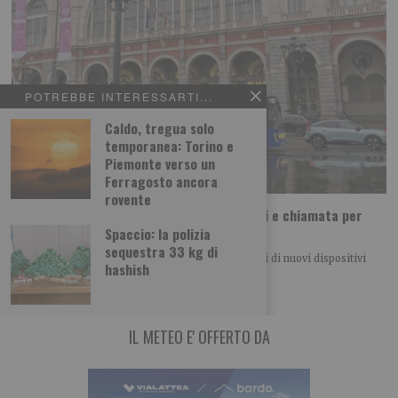
POTREBBE INTERESSARTI...
Caldo, tregua solo
temporanea: Torino e
Piemonte verso un
Ferragosto ancora
rovente
Incroci più accessibili: segnalatori acustici e chiamata per
quattro semafori trafficati
Spaccio: la polizia
sequestra 33 kg di
Quattro importanti incroci cittadini saranno dotati di nuovi dispositivi
hashish
acustici e sistemi di chiamata per
IL METEO E' OFFERTO DA