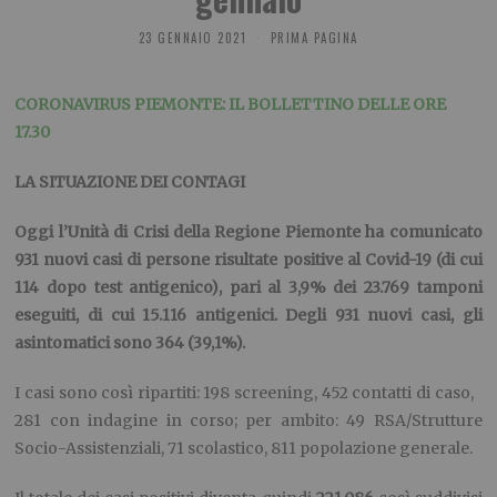
23 GENNAIO 2021
PRIMA PAGINA
CORONAVIRUS PIEMONTE: IL BOLLETTINO DELLE ORE
17.
30
LA SITUAZIONE DEI CONTAGI
Oggi l’Unità di Crisi della Regione Piemonte ha comunicato
931
nuovi casi di persone risultate positive al Covid-19 (di cui
1
14
dopo test antigenico), pari al
3,9
%
dei
2
3
.
769
tamponi
eseguiti, di cui
1
5
.
116
antigenici.
Degli
931
nuovi casi, gli
asintomatici sono
3
64
(
39,1
%).
I casi sono così ripartiti: 198 screening, 452 contatti di caso,
281 con indagine in corso; per ambito: 49 RSA/Strutture
Socio-Assistenziali, 71 scolastico, 811 popolazione generale.