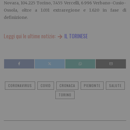
Novara, 104.225 Torino, 7.455 Vercelli, 6.996 Verbano-Cusio-
Ossola, oltre a 1.031 extraregione e 1.620 in fase di
definizione.
Leggi qui le ultime notizie:
IL TORINESE
CORONAVIRUS
COVID
CRONACA
PIEMONTE
SALUTE
TORINO