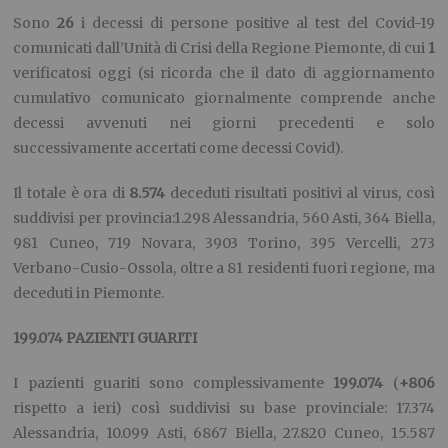
Sono
2
6
i decessi di persone positive al test del Covid-19
comunicati dall’Unità di Crisi della Regione Piemonte, di cui
1
verificatosi oggi (si ricorda che il dato di aggiornamento
cumulativo comunicato giornalmente comprende anche
decessi avvenuti nei giorni precedenti e solo
successivamente accertati come decessi Covid).
Il totale è ora di
8.5
74
deceduti risultati positivi al virus, così
suddivisi per provincia:1.298 Alessandria, 560 Asti, 364 Biella,
981 Cuneo, 719 Novara, 3903 Torino, 395 Vercelli, 273
Verbano-Cusio-Ossola, oltre a 81 residenti fuori regione, ma
deceduti in Piemonte.
19
9
.
074
PAZIENTI GUARITI
I pazienti guariti sono complessivamente
19
9
.
074
(
+
806
rispetto a ieri) così suddivisi su base provinciale: 17.374
Alessandria, 10.099 Asti, 6867 Biella, 27.820 Cuneo, 15.587