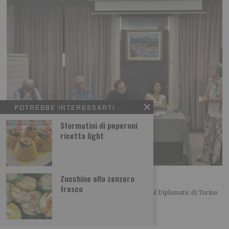
POTREBBE INTERESSARTI...
Sformatini di peperoni
ricetta light
L’importanza del centro in politica
Zucchine allo zenzero
fresco
Merlo, Nallo e Giachino a confronto Bel convegno al Diplomatic di Torino
organizzato dalla UDC torinese