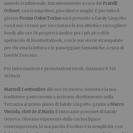
metodo tradizionale. Intrattenimento a cura dei
Fratelli
Ochner
, con trampolieri, giocolieri e maghi. E per tutto il
giorno
Forma Onlus Torino
sarà presente a Eataly Lingotto
con il suo corner per raccontare la sua attività e raccogliere
fondi; alle ore 18 proporrà inoltre per i più piccoli lo
spettacolo di BombettaBook, con le sue storie strampalate
per chi ama la lettura e le passeggiate fantastiche, a cura di
Davide Toscano.
Per informazioni e prenotazioni tavoli, chiamare il 345
7679433.
Martedì 1 settembre
alle ore 20, invece, Genova e la sua
tradizione gastronomica arrivano direttamente nella
Terrazza al primo piano di Eataly Lingotto, grazie a
Marco
Visciola, chef de
Il Marin
, il ristorante gourmet di Eataly
Genova. Giovane esponente della cucina ligure
contemporanea, la sua parola d’ordine è la semplicità, con