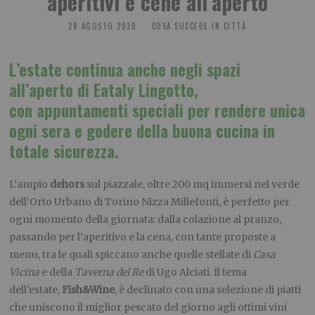
aperitivi e cene all’aperto
28 AGOSTO 2020
COSA SUCCEDE IN CITTÀ
L’estate continua anche negli spazi
all’aperto di Eataly Lingotto,
con appuntamenti speciali per rendere unica
ogni sera e godere della buona cucina in
totale sicurezza.
L’ampio
dehors
sul piazzale, oltre 200 mq immersi nel verde
dell’Orto Urbano di Torino Nizza Millefonti, è perfetto per
ogni momento della giornata: dalla colazione al pranzo,
passando per l’aperitivo e la cena, con tante proposte a
menu, tra le quali spiccano anche quelle stellate di
Casa
Vicina
e della
Taverna del Re
di Ugo Alciati. Il tema
dell’estate,
Fish&Wine
, è declinato con una selezione di piatti
che uniscono il miglior pescato del giorno agli ottimi vini