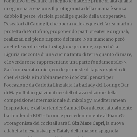
l’obiettivo di esaltare al meglio le materie prime di alta qualità
in ogni sua creazione. Il protagonista della cucina è senza
dubbio il pesce: Visciola predilige quello della Cooperativa
Pescatori di Camogli, che opera nelle acque dell’area marina
protetta di Portofino, proponendo piatti creativi e originali,
realizzati nel pieno rispetto del mare. Non mancano però
anche le verdure che la stagione propone, <<perché la
Liguria racconta di una cucina tanto di terra quanto di mare,
e le verdure ne rappresentano una parte fondamentale>>.
Sarà una serata unica, con le proposte di tapas e spiedo di
chef Visciola e in abbinamento i cocktail pensati per
l’occasione da Carlotta Linzalata, la barlady del Lounge Bar
di Mago Rabin già vincitrice dell’ottava edizione della
competizione internazionale di mixology Mediterranean
Inspiration, e dal bartender Samuel Donniacuo, attualmente
bartender da EDIT-Torino e precedentemente al Piano35.
Protagonista dei cocktail sarà il
Gin Mare Capri
, la nuova
etichetta in esclusiva per Eataly della maison spagnola