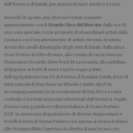
dell’Enoteca di Eataly, per portare il mare anche a Torino.
Venerdì 28 agosto, poi, ritorna l’ormai consueto
appuntamento con il
Grande Circo del Mercato
: dalle ore 19
una cena speciale con le proposte di straordinari artisti della
cucina e con l’intrattenimento di artisti circensi. In menu
alcuni dei cavalli di battaglia degli chef di Eataly: dalla pizza
Gran Torino al fritto di mare, alla costata di razza Fassona
Piemontese Presidio Slow Food de La Granda, alla padellata
di linguine ai frutti di mare e poi le coppe gelato
dell’Agrigelateria San Pè di Poirino, il tiramisù Eataly, il tris di
mini cannoli di Marchese on Wheels e molto altro! In
accompagnamento la ricca selezione di vini, birre e carta
cocktail e i formati magnum selezionati dall’Enoteca. Ospite
d’onore una grande eccellenza italiana, il Grana Padano
DOP: in menu una degustazione di diverse stagionature e
tortelli freschi al Grana Padano con spuma al Grana Padano.
Alle 19 imperdibile l’apertura in diretta di una forma con