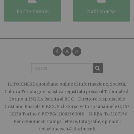
poche nuvole
nubi sparse
IL TORINESE
quotidiano online di Informazione, Società,
Cultura Testata giornalistica registrata presso il Tribunale di
Torino n.15/2014 Iscritta al ROC - Direttore responsabile
Cristiano Bussola B.E.S.T. S.r.l. Corso Vittorio Emanuele II, 167
- 10139 Torino C.F./P.IVA: 11091560018 - N. REA: To 1187150
Per comunicati stampa, lettere, fotografie, opinioni:
redazioneweb@iltorinese.it