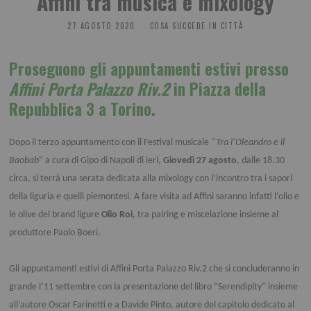
Affini tra musica e mixology
27 AGOSTO 2020
COSA SUCCEDE IN CITTÀ
Proseguono gli appuntamenti estivi presso
Affini Porta Palazzo Riv.2
in Piazza della
Repubblica 3 a Torino.
Dopo il terzo appuntamento con il Festival musicale
“Tra l’Oleandro e il
Baobab”
a cura di Gipo di Napoli di ieri,
Giovedì 27 agosto
, dalle 18.30
circa, si terrà una serata dedicata alla mixology con l’incontro tra i sapori
della liguria e quelli piemontesi. A fare visita ad Affini saranno infatti l’olio e
le olive del brand ligure
Olio Roi
, tra pairing e miscelazione insieme al
produttore Paolo Boeri.
Gli appuntamenti estivi di Affini Porta Palazzo Riv.2 che si concluderanno in
grande l’11 settembre con la presentazione del libro “Serendipity” insieme
all’autore Oscar Farinetti e a Davide Pinto, autore del capitolo dedicato al