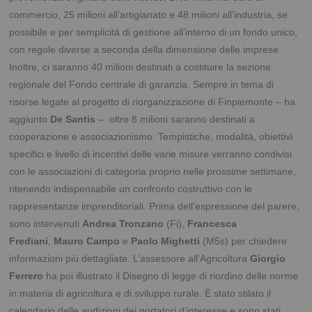
commercio, 25 milioni all’artigianato e 48 milioni all’industria, se
possibile e per semplicità di gestione all’interno di un fondo unico,
con regole diverse a seconda della dimensione delle imprese.
Inoltre, ci saranno 40 milioni destinati a costituire la sezione
regionale del Fondo centrale di garanzia. Sempre in tema di
risorse legate al progetto di riorganizzazione di Finpiemonte – ha
aggiunto
De Santis
– oltre 8 milioni saranno destinati a
cooperazione e associazionismo. Tempistiche, modalità, obiettivi
specifici e livello di incentivi delle varie misure verranno condivisi
con le associazioni di categoria proprio nelle prossime settimane,
ritenendo indispensabile un confronto costruttivo con le
rappresentanze imprenditoriali. Prima dell’espressione del parere,
sono intervenuti
Andrea Tronzano
(Fi),
Francesca
Frediani
,
Mauro Campo
e
Paolo Mighetti
(M5s) per chiedere
informazioni più dettagliate. L’assessore all’Agricoltura
Giorgio
Ferrero
ha poi illustrato il Disegno di legge di riordino delle norme
in materia di agricoltura e di sviluppo rurale. È stato stilato il
calendario delle audizioni dei portatori d’interesse e sono stati