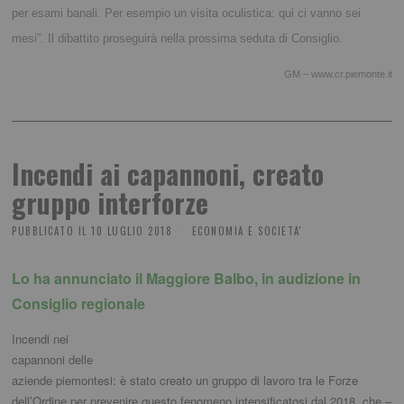
per esami banali. Per esempio un visita oculistica: qui ci vanno sei
mesi”.
Il dibattito proseguirà nella prossima seduta di Consiglio.
GM – www.cr.piemonte.it
Incendi ai capannoni, creato
gruppo interforze
PUBBLICATO IL
10 LUGLIO 2018
ECONOMIA E SOCIETA'
Lo ha annunciato il Maggiore Balbo, in audizione in
Consiglio regionale
Incendi nei
capannoni delle
aziende piemontesi: è stato creato un gruppo di lavoro tra le Forze
dell’Ordine per prevenire questo fenomeno intensificatosi dal 2018, che –