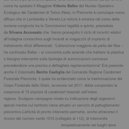
come ha spietato il Maggiore
Vittorio Balbo
del Nucleo Operativo
Ecologico dei Carabinieri di Torino (Noe), in Piemonte è comunque meno
diffuso che in Lombardia e Veneto.La notizia è emersa nel corso della
riunione congiunta tra le Commissioni legalità e quinta, presiedute
da
Silvana Accossato
che hanno proseguito il ciclo di incontri relativi
all’indagine conoscitiva sugli incendi ai magazzini di impianto di
trattamento rifiuti differenziati. “L’attenzione maggiore da parte del Noe –
ha continuato Balbo – si concentra sulle aziende che trattano la plastica
e bisogna intervenire sulla tipologia di autorizzazioni concesse
prevedendone una precisa e dettagliata regolamentazione”.Era presente
anche il Colonnello
Benito Castiglia
del Comando Regione Carabinieri
Forestale Piemonte, il quale ha evidenziato come la trasformazione del
Corpo Forestale dello Stato, avvenuta nel 2017, abbia comportato la
creazione di 73 stazioni di carabinieri forestali nell’intera
regione. Svolgono campagne mirate su indicazione degli organismi
apicali mentre sul territorio viene attuato un servizio di pattugliamento
preventivo.L’attività di pronto intervento permette, anche attraverso il
ricorso del numero verde 1515 (collegato al 112), di intervenite
tempestivamente nei luoghi dove