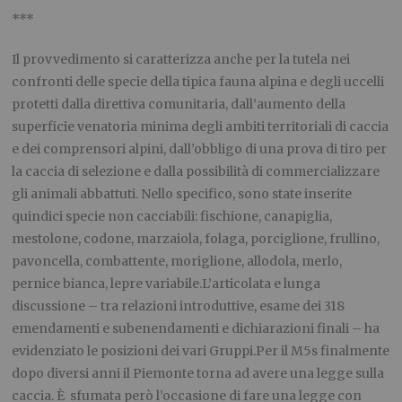
***
Il provvedimento si caratterizza anche per la tutela nei
confronti delle specie della tipica fauna alpina e degli uccelli
protetti dalla direttiva comunitaria, dall’aumento della
superficie venatoria minima degli ambiti territoriali di caccia
e dei comprensori alpini, dall’obbligo di una prova di tiro per
la caccia di selezione e dalla possibilità di commercializzare
gli animali abbattuti. Nello specifico, sono state inserite
quindici specie non cacciabili: fischione, canapiglia,
mestolone, codone, marzaiola, folaga, porciglione, frullino,
pavoncella, combattente, moriglione, allodola, merlo,
pernice bianca, lepre variabile.L’articolata e lunga
discussione – tra relazioni introduttive, esame dei 318
emendamenti e subenendamenti e dichiarazioni finali – ha
evidenziato le posizioni dei vari Gruppi.Per il M5s finalmente
dopo diversi anni il Piemonte torna ad avere una legge sulla
caccia. È sfumata però l’occasione di fare una legge con