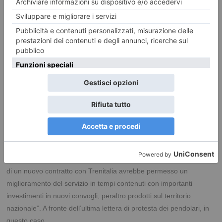
sostituzione di oltre il 50% della flotta attualmente circolante (circa
240 treni). Oltre ai treni POP, verranno acquistati treni ad alta
capacità ROCK, prodotti dall’Hitachi Ansaldo Breda a Pistoia,
quindi completamente creati in Italia come quelli realizzati da
Alstom. Entro fine anno saranno concluse le procedure di
affidamento con la stipula dei contratti 10+5, nella convinzione che
le condizioni di servizio saranno migliori rispetto a quelle che si
sarebbero potute ottenere con una semplice rinegoziazione del
contratto con Trenitalia. Una delle accuse mosse dal
consigliere
Fluttero
nell’interrogazione è che “rispetto ad altre
Regioni che hanno optato per la negoziazione di un nuovo
contratto con Trenitalia, il Piemonte, a discapito degli utenti,
perderà tempo nell’approvvigionamento dei treni. La negoziazione
di un nuovo contratto con Trenitalia avrebbe permesso un
miglioramento del servizio in tempi contenuti con importanti
investimenti in nuovi convogli, peraltro prodotti sul territorio
nazionale”. A fronte
dell’ultima lettera di protesta dei pendolari, in
questo caso