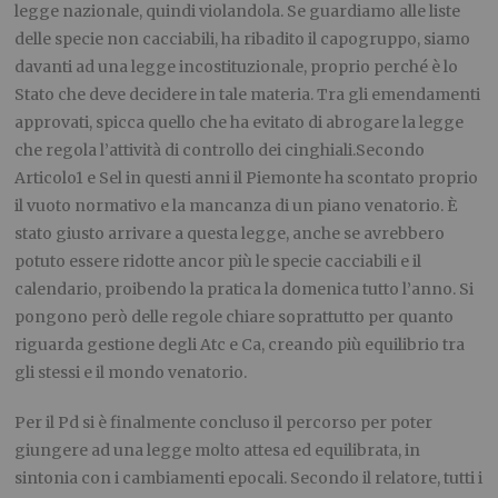
legge nazionale, quindi violandola. Se guardiamo alle liste
delle specie non cacciabili, ha ribadito il capogruppo, siamo
davanti ad una legge incostituzionale, proprio perché è lo
Stato che deve decidere in tale materia. Tra gli emendamenti
approvati, spicca quello che ha evitato di abrogare la legge
che regola l’attività di controllo dei cinghiali.Secondo
Articolo1 e Sel in questi anni il Piemonte ha scontato proprio
il vuoto normativo e la mancanza di un piano venatorio. È
stato giusto arrivare a questa legge, anche se avrebbero
potuto essere ridotte ancor più le specie cacciabili e il
calendario, proibendo la pratica la domenica tutto l’anno. Si
pongono però delle regole chiare soprattutto per quanto
riguarda gestione degli Atc e Ca, creando più equilibrio tra
gli stessi e il mondo venatorio.
Per il Pd si è finalmente concluso il percorso per poter
giungere ad una legge molto attesa ed equilibrata, in
sintonia con i cambiamenti epocali. Secondo il relatore, tutti i