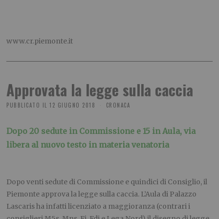
www.cr.piemonte.it
Approvata la legge sulla caccia
PUBBLICATO IL
12 GIUGNO 2018
CRONACA
Dopo 20 sedute in Commissione e 15 in Aula, via
libera al nuovo testo in materia venatoria
Dopo venti sedute di Commissione e quindici di Consiglio, il
Piemonte approva la legge sulla caccia. L’Aula di Palazzo
Lascaris ha infatti licenziato a maggioranza (contrari i
consiglieri M5s, Mns, Fi, Fdi e Lega Nord) il disegno di legge