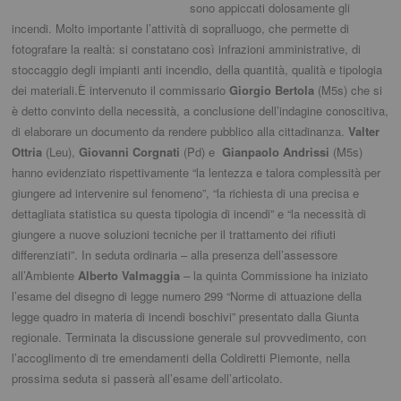
sono appiccati dolosamente gli
incendi. Molto importante l’attività di sopralluogo, che permette di
fotografare la realtà: si constatano così infrazioni amministrative, di
stoccaggio degli impianti anti incendio, della quantità, qualità e tipologia
dei materiali.È intervenuto il commissario
Giorgio Bertola
(M5s) che si
è detto convinto della necessità, a conclusione dell’indagine conoscitiva,
di elaborare un documento da rendere pubblico alla cittadinanza.
Valter
Ottria
(Leu),
Giovanni Corgnati
(Pd) e
Gianpaolo Andrissi
(M5s)
hanno evidenziato rispettivamente “la lentezza e talora complessità per
giungere ad intervenire sul fenomeno”, “la richiesta di una precisa e
dettagliata statistica su questa tipologia di incendi” e “la necessità di
giungere a nuove soluzioni tecniche per il trattamento dei rifiuti
differenziati”. In seduta ordinaria – alla presenza dell’assessore
all’Ambiente
Alberto Valmaggia
– la quinta Commissione ha iniziato
l’esame del disegno di legge numero 299 “Norme di attuazione della
legge quadro in materia di incendi boschivi” presentato dalla Giunta
regionale. Terminata la discussione generale sul provvedimento, con
l’accoglimento di tre emendamenti della Coldiretti Piemonte, nella
prossima seduta si passerà all’esame dell’articolato.