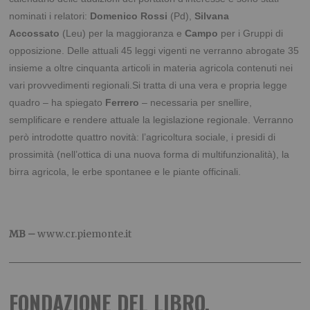
nominati i relatori:
Domenico Rossi
(Pd),
Silvana
Accossato
(Leu) per la maggioranza e
Campo
per i Gruppi di
opposizione.
Delle attuali 45 leggi vigenti ne verranno abrogate 35
insieme a oltre cinquanta articoli in materia agricola contenuti nei
vari provvedimenti regionali.Si tratta di una vera e propria legge
quadro – ha spiegato
Ferrero
– necessaria per snellire,
semplificare e rendere attuale la legislazione regionale.
Verranno
però introdotte quattro novità: l’agricoltura sociale, i presidi di
prossimità (nell’ottica di una nuova forma di multifunzionalità), la
birra agricola, le erbe spontanee e le piante officinali.
MB –
www.cr.piemonte.it
FONDAZIONE DEL LIBRO,