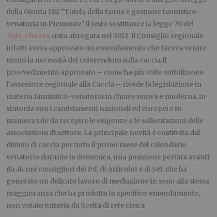
della Giunta 182 “Tutela della fauna e gestione faunistico-
venatoria in Piemonte”.Il testo sostituisce la legge 70 del
1996, che era
stata abrogata nel 2012. il Consiglio regionale
infatti aveva approvato un emendamento che faceva venire
meno la necessità del referendum sulla caccia.Il
provvedimento approvato – come ha più volte sottolineato
l’assessore regionale alla Caccia – rivede la legislazione in
materia faunistico-venatoria in chiave nuova e moderna, in
sintonia con i cambiamenti nazionali ed europei e in
maniera tale da recepire le esigenze e le sollecitazioni delle
associazioni di settore. La principale novità è costituita dal
divieto di caccia per tutto il primo mese del calendario
venatorio durante la domenica, una posizione portata avanti
da alcuni consiglieri del Pd, di Articolo1 e di Sel, che ha
generato un delicato lavoro di mediazione in seno alla stessa
maggioranza che ha prodotto lo specifico emendamento,
non votato tuttavia da Scelta di rete civica