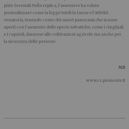
piste forestali.Nella replica, l’assessore ha voluto
puntualizzare come la legge tuteli la fauna e l’attività
venatoria, tenendo conto dei nuovi panorami che si sono
aperti con l’aumento delle specie selvatiche, come i cinghiali
e i caprioli, dannose alle coltivazioni agricole ma anche per
la sicurezza delle persone.
MB
www.cr.piemonte.it