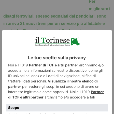
Per
migliorare i
disagi ferroviari, spesso segnalati dai pendolari, sono
in arrivo 21 nuovi treni per un servizio più affidabile e
puntuale. E’ quanto emerge dalla risposta
dall’assessore regionale ai Trasporti, Francesco
Balocco, attraverso una nota letta
dall’assessora Monica Cerutti, durante il question time,
in risposta all’interrogazione del consigliere Andrea
Fluttero (FI)
sui frequenti disservizi della rete ferroviaria. Nel
contratto ponte siglato con Trenitalia – ha dichiarato
Balocco
– è
infatti stato previsto l’acquisto di 15 nuovi treni (i POP prodotti
dall’Alstom), mentre altri 6 treni saranno acquistati con fondi Fsc di
competenza regionale. Ulteriori significativi rinnovi del materiale
rotabile nei prossimi 15 anni avverranno tramite gli affidamenti del
Servizio ferroviario metropolitano con la procedura del confronto
competitivo e del sistema dei regionali veloci, portando alla