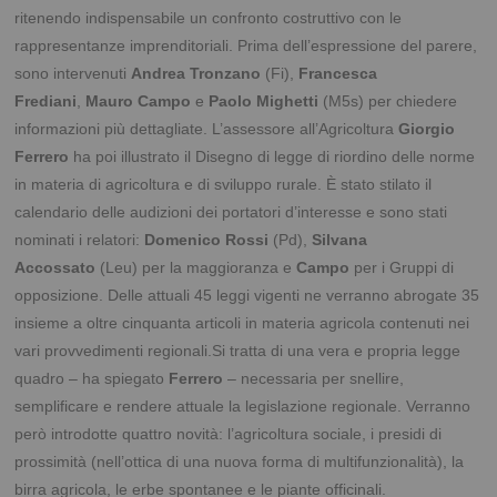
ritenendo indispensabile un confronto costruttivo con le
rappresentanze imprenditoriali. Prima dell’espressione del parere,
sono intervenuti
Andrea Tronzano
(Fi),
Francesca
Frediani
,
Mauro Campo
e
Paolo Mighetti
(M5s) per chiedere
informazioni più dettagliate. L’assessore all’Agricoltura
Giorgio
Ferrero
ha poi illustrato il Disegno di legge di riordino delle norme
in materia di agricoltura e di sviluppo rurale. È stato stilato il
calendario delle audizioni dei portatori d’interesse e sono stati
nominati i relatori:
Domenico Rossi
(Pd),
Silvana
Accossato
(Leu) per la maggioranza e
Campo
per i Gruppi di
opposizione.
Delle attuali 45 leggi vigenti ne verranno abrogate 35
insieme a oltre cinquanta articoli in materia agricola contenuti nei
vari provvedimenti regionali.Si tratta di una vera e propria legge
quadro – ha spiegato
Ferrero
– necessaria per snellire,
semplificare e rendere attuale la legislazione regionale.
Verranno
però introdotte quattro novità: l’agricoltura sociale, i presidi di
prossimità (nell’ottica di una nuova forma di multifunzionalità), la
birra agricola, le erbe spontanee e le piante officinali.