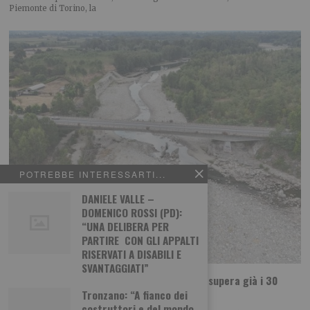
Piemonte di Torino, la
POTREBBE INTERESSARTI...
DANIELE VALLE –
DOMENICO ROSSI (PD):
“UNA DELIBERA PER
PARTIRE CON GLI APPALTI
RISERVATI A DISABILI E
SVANTAGGIATI”
Siccità, il conto per l’agricoltura torinese supera già i 30
milioni: il mais è la coltura più colpita
Tronzano: “A fianco dei
costruttori e del mondo