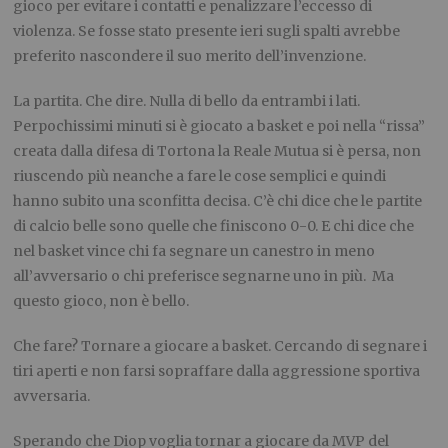
gioco per evitare i contatti e penalizzare l’eccesso di
violenza. Se fosse stato presente ieri sugli spalti avrebbe
preferito nascondere il suo merito dell’invenzione.
La partita. Che dire. Nulla di bello da entrambi i lati.
Perpochissimi minuti si è giocato a basket e poi nella “rissa”
creata dalla difesa di Tortona la Reale Mutua si è persa, non
riuscendo più neanche a fare le cose semplici e quindi
hanno subito una sconfitta decisa. C’è chi dice che le partite
di calcio belle sono quelle che finiscono 0-0. E chi dice che
nel basket vince chi fa segnare un canestro in meno
all’avversario o chi preferisce segnarne uno in più. Ma
questo gioco, non è bello.
Che fare? Tornare a giocare a basket. Cercando di segnare i
tiri aperti e non farsi sopraffare dalla aggressione sportiva
avversaria.
Sperando che Diop voglia tornar a giocare da MVP del