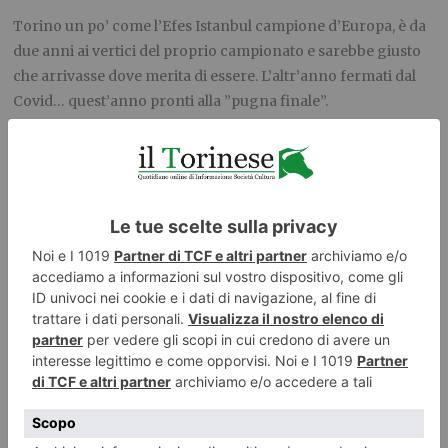
Torino un po’ come l’Efes Istanbul campione d’Europa, è da
due anni ai vertici del proprio campionato e sarebbe giusto
che arrivasse dove merita di essere. L’altr’anno fermati dal
Covid… quest’anno pronti alla ”pugna finale”.
Il commento alla partita è finalmente veramente bello. 32
punti segnati alla fine del primo quarto quando in gara 1
Torino ne aveva segnati 29 in metà tempo, rende l’idea del
livello diverso diquesta partita.
Come insisto a dire dalla prima giornata, non c’è dubbio su
quale squadra sia la più forte, si deve solo vedere se riesce a
vincere.
Se tira da 3 come sa è impossibile per chiunque, in serie A2
attuale, stare vicino a Torino, e così è stato. Dopo il 10 su 57
complessivo in due gare Torino infila nel momento break
decisivo della fase iniziale una serie di “bombe” da tre