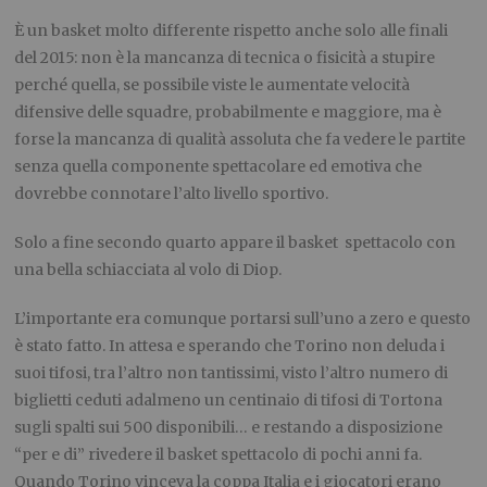
È un basket molto differente rispetto anche solo alle finali
del 2015: non è la mancanza di tecnica o fisicità a stupire
perché quella, se possibile viste le aumentate velocità
difensive delle squadre, probabilmente e maggiore, ma è
forse la mancanza di qualità assoluta che fa vedere le partite
senza quella componente spettacolare ed emotiva che
dovrebbe connotare l’alto livello sportivo.
Solo a fine secondo quarto appare il basket spettacolo con
una bella schiacciata al volo di Diop.
L’importante era comunque portarsi sull’uno a zero e questo
è stato fatto. In attesa e sperando che Torino non deluda i
suoi tifosi, tra l’altro non tantissimi, visto l’altro numero di
biglietti ceduti adalmeno un centinaio di tifosi di Tortona
sugli spalti sui 500 disponibili… e restando a disposizione
“per e di” rivedere il basket spettacolo di pochi anni fa.
Quando Torino vinceva la coppa Italia e i giocatori erano