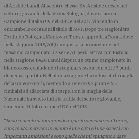
di Aristide Landi. Ala/centro classe ’94, Aristide cresce nel
settore giovanile della Virtus Bologna, dove si laurea
Campione d’Italia U19 nel 2012 e nel 2013, vincendo in
entrambe le occasioni il titolo di MVP. Dopo tre stagioni tra
Fortitudo Bologna, Mantova e Trieste approda a Roma, dove
nella stagione 2018/2019 conquista la promozione nel
massimo campionato. La serie A1, però, arriva con Pistoia:
nella stagione 19/20 Landi disputa un ottimo campionato in
biancorosso, chiudendo la regular season con oltre 7 punti
di media a partita. Nell’ultima stagione ha indossato la maglia
della Unieuro Forlì, mettendo a referto 9.2 punti e 4.5
rimbalzi ad allacciata di scarpe. Con la maglia della
Nazionale ha svolto tutta la trafila del settore giovanile,
vincendo il titolo europeo U20 nel 2013.
“
Sono contento di intraprendere questo percorso con Torino,
sono molto motivato in quanto è una città ed una società con
importanti ambizioni e sono quelle che mi spingono a dare