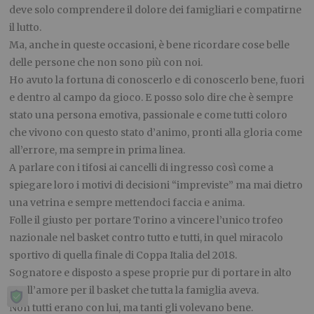
deve solo comprendere il dolore dei famigliari e compatirne
il lutto.
Ma, anche in queste occasioni, è bene ricordare cose belle
delle persone che non sono più con noi.
Ho avuto la fortuna di conoscerlo e di conoscerlo bene, fuori
e dentro al campo da gioco. E posso solo dire che è sempre
stato una persona emotiva, passionale e come tutti coloro
che vivono con questo stato d’animo, pronti alla gloria come
all’errore, ma sempre in prima linea.
A parlare con i tifosi ai cancelli di ingresso così come a
spiegare loro i motivi di decisioni “impreviste” ma mai dietro
una vetrina e sempre mettendoci faccia e anima.
Folle il giusto per portare Torino a vincere l’unico trofeo
nazionale nel basket contro tutto e tutti, in quel miracolo
sportivo di quella finale di Coppa Italia del 2018.
Sognatore e disposto a spese proprie pur di portare in alto
quell’amore per il basket che tutta la famiglia aveva.
Non tutti erano con lui, ma tanti gli volevano bene.