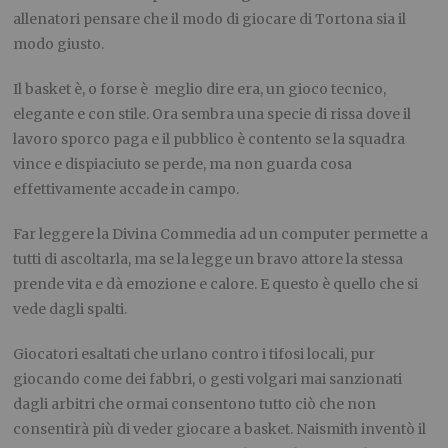
allenatori pensare che il modo di giocare di Tortona sia il
modo giusto.
Il basket è, o forse è meglio dire era, un gioco tecnico,
elegante e con stile. Ora sembra una specie di rissa dove il
lavoro sporco paga e il pubblico è contento se la squadra
vince e dispiaciuto se perde, ma non guarda cosa
effettivamente accade in campo.
Far leggere la Divina Commedia ad un computer permette a
tutti di ascoltarla, ma se la legge un bravo attore la stessa
prende vita e dà emozione e calore. E questo è quello che si
vede dagli spalti.
Giocatori esaltati che urlano contro i tifosi locali, pur
giocando come dei fabbri, o gesti volgari mai sanzionati
dagli arbitri che ormai consentono tutto ciò che non
consentirà più di veder giocare a basket. Naismith inventò il