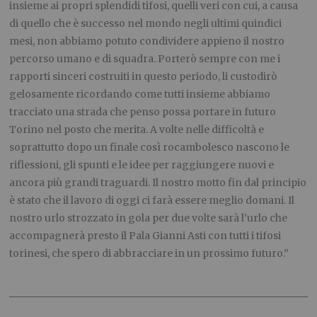
insieme ai propri splendidi tifosi, quelli veri con cui, a causa
di quello che è successo nel mondo negli ultimi quindici
mesi, non abbiamo potuto condividere appieno il nostro
percorso umano e di squadra. Porterò sempre con me i
rapporti sinceri costruiti in questo periodo, li custodirò
gelosamente ricordando come tutti insieme abbiamo
tracciato una strada che penso possa portare in futuro
Torino nel posto che merita. A volte nelle difficoltà e
soprattutto dopo un finale così rocambolesco nascono le
riflessioni, gli spunti e le idee per raggiungere nuovi e
ancora più grandi traguardi. Il nostro motto fin dal principio
è stato che il lavoro di oggi ci farà essere meglio domani. Il
nostro urlo strozzato in gola per due volte sarà l’urlo che
accompagnerà presto il Pala Gianni Asti con tutti i tifosi
torinesi, che spero di abbracciare in un prossimo futuro.”