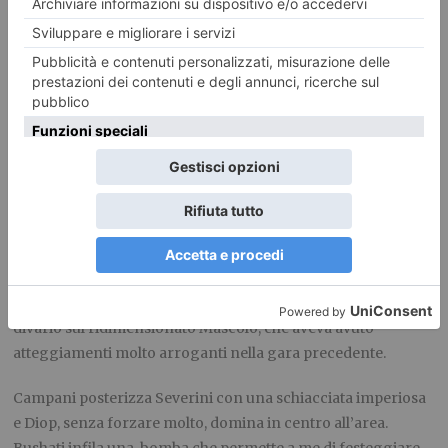
complessivamente uguale a quelle delle due partite
precedenti ma su soli 17 tentativi.
Dalla metà del terzo quarto in avanti è solo passerella per
Torino con punti segnati anche dal paziente Pagani e
comparsa in campo dei mini giovani Ferro e Origlia.
I protagonisti sono sicuramente Pinkins e Clark con punti
egiocate decisive durante tutto l’arco dell’incontro. Il duo
Cappelletti Penna si libera praticamente sempre della difesa
a tratti violenta degli avversari ( da rivedere un brutto fallo di
frustrazione di D’Ercole su Cappelletti su un tiro da 3,
probabilmente antisportivo) creando sempre un discreto
divario sul ridimensionato Mascolo, che aveva avuto
atteggiamenti molto arroganti nella gara precedente.
Campani posterizza Severini con una schiacciata imperiosa
e Diop, senza forzare molto, domina in centro all’area.