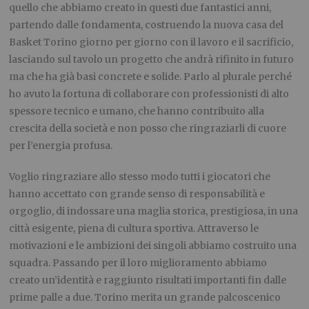
quello che abbiamo creato in questi due fantastici anni,
partendo dalle fondamenta, costruendo la nuova casa del
Basket Torino giorno per giorno con il lavoro e il sacrificio,
lasciando sul tavolo un progetto che andrà rifinito in futuro
ma che ha già basi concrete e solide. Parlo al plurale perché
ho avuto la fortuna di collaborare con professionisti di alto
spessore tecnico e umano, che hanno contribuito alla
crescita della società e non posso che ringraziarli di cuore
per l’energia profusa.
Voglio ringraziare allo stesso modo tutti i giocatori che
hanno accettato con grande senso di responsabilità e
orgoglio, di indossare una maglia storica, prestigiosa, in una
città esigente, piena di cultura sportiva. Attraverso le
motivazioni e le ambizioni dei singoli abbiamo costruito una
squadra. Passando per il loro miglioramento abbiamo
creato un’identità e raggiunto risultati importanti fin dalle
prime palle a due. Torino merita un grande palcoscenico