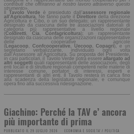
contributi che offriranno al nostro lavoro attraverso questo
strumento
».
Il
Tavolo Verde
è presieduto dall’
assessore regionale
all’Agricoltura
. Ne fanno parte il
Direttore
della direzione
Agricoltura e Cibo, o un suo delegato; un rappresentante
designato da ciascuna delle tre associazioni datoriali di
categoria più rappresentative a livello regionale
(
Coldiretti
,
Cia
,
Confagricoltura
); un rappresentante
designato da ciascuna delle organizzazioni rappresentative
delle cooperative agricole
(
Legacoop
,
Confcooperative
,
Uecoop
,
Copagri
), e un
segretario verbalizzante, individuato ogni volta
dall’Assessore all’Agricoltura. Su proposta del Presidente,
in casi particolari, il Tavolo Verde potrà essere
allargato ad
altri soggetti
quali rappresentanti delle associazioni, degli
enti locali e di strutture regionali competenti nelle materie di
interesse comune, portatori di interessi, esperti e
rappresentanti di altri enti. Il Tavolo resterà in carica fino
alla scadenza della legislatura regionale, e comunque
opera fino alla successiva ridesignazione.
Giachino: Perché la TAV e’ ancora
più importante di prima
PUBBLICATO IL
29 LUGLIO 2026
ECONOMIA E SOCIETA'
/
POLITICA