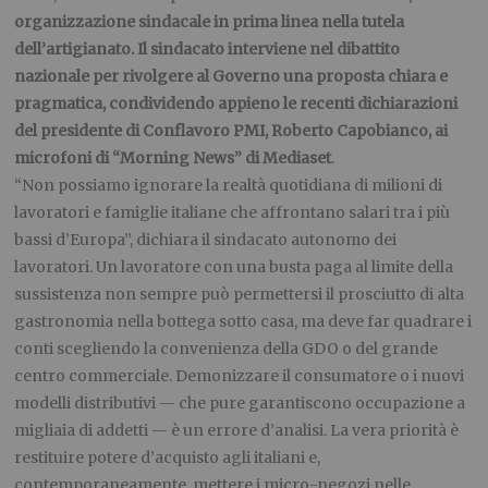
organizzazione sindacale in prima linea nella tutela
dell’artigianato. Il sindacato interviene nel dibattito
nazionale per rivolgere al Governo una proposta chiara e
pragmatica, condividendo appieno le recenti dichiarazioni
del presidente di Conflavoro PMI, Roberto Capobianco, ai
microfoni di “Morning News” di Mediaset
.
“Non possiamo ignorare la realtà quotidiana di milioni di
lavoratori e famiglie italiane che affrontano salari tra i più
bassi d’Europa”, dichiara il sindacato autonomo dei
lavoratori. Un lavoratore con una busta paga al limite della
sussistenza non sempre può permettersi il prosciutto di alta
gastronomia nella bottega sotto casa, ma deve far quadrare i
conti scegliendo la convenienza della GDO o del grande
centro commerciale. Demonizzare il consumatore o i nuovi
modelli distributivi — che pure garantiscono occupazione a
migliaia di addetti — è un errore d’analisi. La vera priorità è
restituire potere d’acquisto agli italiani e,
contemporaneamente, mettere i micro-negozi nelle