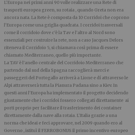
L’Europa nei primi anni 90 volle realizzare una Rete di
trasporti europea green, su rotaia , quando Greta non era
ancora nata. La Rete è composta da 10 Corridoi che coprono
l’Europa come una griglia quadrata. I corridoi trasversali
come il corridoio dove c’è la Tav e l’altro al Nord sono
essenziali per costruire la rete, non a caso Jacques Delors
riteneva il Corridoio 5, si chiamava così prima di essere
chiamato Mediterraneo, quello più importante.
La TAV è l’anello centrale del Corridoio Mediterraneo che
partendo dal sud della Spagna raccoglierà merci e
passeggeri del Portogallo arriverà a Lione e dí attraverso le
Alpi attraverserà tutta la Pianura Padana sino a Kiev. In
questi anni l’Europa ha implementato il progetto decidendo
giustamente che i corridoi fossero collegati direttamente ai
porti proprio per facilitare il trasferimento dei container
direttamente dalla nave alla rotaia. L’Italia grazie a una
norma che ideai e feci approvare, nel 2009 quando ero al
Governo , istituì il FERROBONUS il primo incentivo europeo