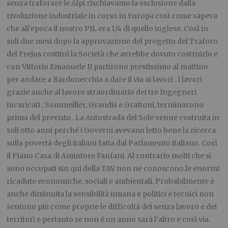
senza traforare le Alpi rischiavamo la esclusione dalla
rivoluzione industriale in corso in Europa così come sapeva
che all’epoca il nostro PIL era 1/4 di quello inglese. Così in
soli due mesi dopo la approvazione del progetto del Traforo
del Frejus costituì la Società che avrebbe dovuto costruirlo e
con Vittorio Emanuele II partirono prestissimo al mattino
per andare a Bardonecchia a dare il via ai lavori . I lavori
grazie anche al lavoro straordinario dei tre Ingegneri
incaricati , Sommeiller, Grandis e Grattoni, terminarono
prima del previsto . La Autostrada del Sole venne costruita in
soli otto anni perché i Governi avevano letto bene la ricerca
sulla povertà degli italiani fatta dal Parlamento italiano. Così
il Piano Casa di Amintore Fanfani. Al contrario molti che si
sono occupati sin qui della TAV non ne conoscono le enormi
ricadute economiche, sociali e ambientali. Probabilmente è
anche diminuita la sensibilità umana e politici e tecnici non
sentono più come proprie le difficoltà dei senza lavoro e dei
territori e pertanto se non è un anno sarà l’altro e così via.