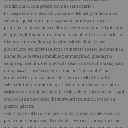
condizioni di competere dove ha senso farlo”.
La crisi del commercio di vicinato e dell’artigianato non è
solo una questione di prezzi, ma risponde a un vero e
proprio cambio d’epoca culturale e generazionale. I giovani
di oggi legittimamente cercano un equilibrio tra vita privata
e lavoro e non vedono più nel sacrificio di 10-12 ore
giornaliere, sei giorni su sette compresa spesso la domenica,
un modello di vita sostenibile per margini di guadagno
sempre più ridotti. Per questo la Fesica ritiene che la risposta
non possa essere “resistere come nel Novecento”, ma
innovare l’organizzazione del lavoro e dell’offerta. Per
salvare le botteghe storiche e l’artigianato senza fare pura
assistenza a fondo perduto, la Fesica chiede al Governo e agli
enti locali un pacchetto di interventi strutturali basato su
quattro pilastri:
• Zero tasse sul lavoro di prossimità (Cuneo fiscale azzerato
per le micro-imprese): Il costo del lavoro e la burocrazia per
un piccolo artigiano o un negozio di quartiere non possono