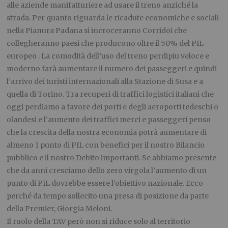
alle aziende manifatturiere ad usare il treno anziché la
strada. Per quanto riguarda le ricadute economiche e sociali
nella Pianura Padana si incroceranno Corridoi che
collegheranno paesi che producono oltre il 50% del PIL
europeo . La comodità dell’uso del treno perdipiu veloce e
moderno farà aumentare il numero dei passeggeri e quindi
l’arrivo dei turisti internazionali alla Stazione di Susa e a
quella di Torino. Tra recuperi di traffici logistici italiani che
oggi perdiamo a favore dei porti e degli aeroporti tedeschi o
olandesi e l’aumento dei traffici merci e passeggeri penso
che la crescita della nostra economia potrà aumentare di
almeno 1 punto di PIL con benefici per il nostro Bilancio
pubblico e il nostro Debito importanti. Se abbiamo presente
che da anni cresciamo dello zero virgola l’aumento di un
punto di PIL dovrebbe essere l’obiettivo nazionale. Ecco
perché da tempo sollecito una presa di posizione da parte
della Premier, Giorgia Meloni.
Il ruolo della TAV però non si riduce solo al territorio