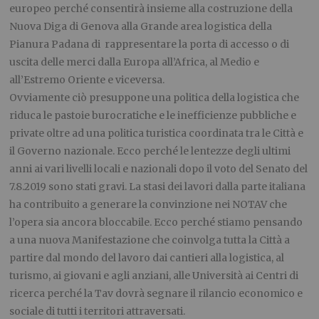
europeo perché consentirà insieme alla costruzione della
Nuova Diga di Genova alla Grande area logistica della
Pianura Padana di rappresentare la porta di accesso o di
uscita delle merci dalla Europa all’Africa, al Medio e
all’Estremo Oriente e viceversa.
Ovviamente ciò presuppone una politica della logistica che
riduca le pastoie burocratiche e le inefficienze pubbliche e
private oltre ad una politica turistica coordinata tra le Città e
il Governo nazionale. Ecco perché le lentezze degli ultimi
anni ai vari livelli locali e nazionali dopo il voto del Senato del
7.8.2019 sono stati gravi. La stasi dei lavori dalla parte italiana
ha contribuito a generare la convinzione nei NOTAV che
l’opera sia ancora bloccabile. Ecco perché stiamo pensando
a una nuova Manifestazione che coinvolga tutta la Città a
partire dal mondo del lavoro dai cantieri alla logistica, al
turismo, ai giovani e agli anziani, alle Università ai Centri di
ricerca perché la Tav dovrà segnare il rilancio economico e
sociale di tutti i territori attraversati.