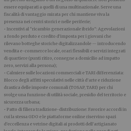
essere equiparati a quelli di una multinazionale. Serve una
fiscalità di vantaggio mirata per chi mantiene viva la
presenza nei centri storici e nelle periferie;
• Incentivi al “ricambio generazionale ibrido”: Agevolazioni
a fondo perduto e credito d’imposta per i giovani che
rilevano botteghe storiche digitalizzandole — introducendo
vendita e-commerce locale, orari flessibili e servizi integrati
di quartiere (punti ritiro, consegne a domicilio ad impatto
zero, servizi alla persona);
• Calmiere sulle locazioni commerciali e TARI differenziata:
Blocco degli affitti speculativi nelle città d’arte e riduzione
drastica delle imposte comunali (TOSAP, TARI) per chi
svolge una funzione di utilità sociale, presidio del territorio e
sicurezza urbana;
• Patto di filiera tradizione-distribuzione: Favorire accordi in
cui la stessa GDO e le piattaforme online riservino spazi
d’eccellenza e vetrine digitali ai prodotti dell’artigianato