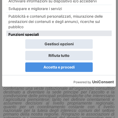
Agricoltura, Bongioanni: «strumento di
consultazione fondamentale fra Regione e
mondo agricolo piemontese»
La Giunta regionale del Piemonte, su proposta
dell’assessore al Commercio, Agricoltura e Cibo, Turismo,
Sport e Post-olimpico, Caccia e Pesca, Parchi della
Regione Piemonte
Paolo Bongioanni
, ha ufficialmente
istituito il
Tavolo Verde
, strumento permanente di
consultazione fra la Regione Piemonte e il mondo agricolo
piemontese per il confronto e la discussione sugli
orientamenti e le decisioni in materia di
politiche agricole
.
Spiega l’assessore
Bongioanni
: «
Grazie a questa
delibera, che istituisce formalmente il Tavolo Verde,
conferiamo una veste istituzionale all’organismo consultivo
destinato a diventare la sede principe per l’ascolto e la
condivisione delle principali problematiche che interessano
l’agricoltura piemontese: tanto nel definire orientamenti e
assumere decisioni al livello propriamente regionale,
quanto per un coordinamento costante con il livello
nazionale per la tutela degli interessi comuni del settore
primario della nostra regione. Ringrazio le associazioni di
categoria e i rappresentanti del mondo cooperativo per i