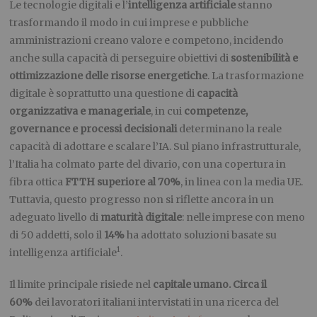
Le tecnologie digitali e l’
intelligenza artificiale
stanno
trasformando il modo in cui imprese e pubbliche
amministrazioni creano valore e competono, incidendo
anche sulla capacità di perseguire obiettivi di
sostenibilità e
ottimizzazione delle risorse energetiche
. La trasformazione
digitale è soprattutto una questione di
capacità
organizzativa e manageriale
, in cui
competenze,
governance e processi decisionali
determinano la reale
capacità di adottare e scalare l’IA. Sul piano infrastrutturale,
l’Italia ha colmato parte del divario, con una copertura in
fibra ottica
FTTH superiore al 70%
, in linea con la media UE.
Tuttavia, questo progresso non si riflette ancora in un
adeguato livello di
maturità digitale
: nelle imprese con meno
di 50 addetti, solo il
14%
ha adottato soluzioni basate su
1
intelligenza artificiale
.
Il limite principale risiede nel
capitale umano. Circa il
60%
dei lavoratori italiani intervistati in una ricerca del