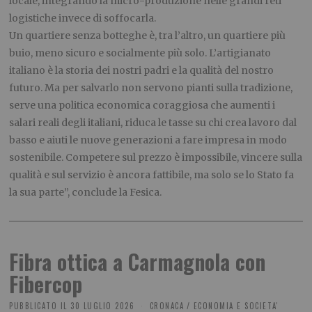
locale, integrando la micro-produzione nelle grandi reti
logistiche invece di soffocarla.
Un quartiere senza botteghe è, tra l’altro, un quartiere più
buio, meno sicuro e socialmente più solo. L’artigianato
italiano è la storia dei nostri padri e la qualità del nostro
futuro. Ma per salvarlo non servono pianti sulla tradizione,
serve una politica economica coraggiosa che aumenti i
salari reali degli italiani, riduca le tasse su chi crea lavoro dal
basso e aiuti le nuove generazioni a fare impresa in modo
sostenibile. Competere sul prezzo è impossibile, vincere sulla
qualità e sul servizio è ancora fattibile, ma solo se lo Stato fa
la sua parte”, conclude la Fesica.
Fibra ottica a Carmagnola con
Fibercop
PUBBLICATO IL
30 LUGLIO 2026
CRONACA
/
ECONOMIA E SOCIETA'