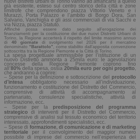
nuovi distretti urbani di Torino vanno ad affiancarsi a quello
già esistente, esteso sul centro storico della città e zone
limitrofe che comprendono piazza Vittorio Veneto e i
Murazzi, Porta Palazzo e l’ambito di Borgo Dora, San
Salvario, Vanchiglia e gli assi commerciali di via Sacchi e
via Nizza, piazza Statuto.
Affinché possa essere dato seguito all’erogazione dei
finanziamenti per la costituzione dei due nuovi Distretti Urbani di
Torino, la Regione accerterà il rispetto del limite massimo annuo
di
40 giornate
di svolgimento nel 2026 per il mercatino
denominato
“Barattolo”
, come stabilito dall’apposita convenzione
sottoscritta tra la Regione Piemonte e la Città di Torino.
La spesa progettuale ammissibile per l’istituzione di un
nuovo Distretto ammonta a 25mila euro: le agevolazioni
concesse della Regione Piemonte coprono fino
all’
80%
della spesa, ossia
20mila euro per ogni progetto
,
che andranno a coprire:
– Spese per la definizione e sottoscrizione del
protocollo
d’intesa
obbligatorio necessario all’individuazione,
funzionamento e costituzione del Distretto del Commercio,
comprensive di attività di accompagnamento al
partenariato, consulenze specialistiche, attività di
informazione, ecc.
– Spese per la
predisposizione del programma
strategico
di interventi per il Distretto del Commercio,
comprensive di analisi sul tessuto economico del territorio
interessato, approfondimenti specialistici, ecc.
– Spese di
formazione, di comunicazione e di marketing
territoriale
per il coinvolgimento del maggior numero
possibile di imprese del commercio nell’esperienza del