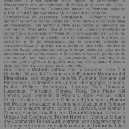
sostenere i nuovi distretti nelle spese di
costituzione e
d’avviamento con un contributo di 20mila euro ciascuno. Con i
nuovi
5
, i Distretti del Commercio attivati in Piemonte salgono
a
103
, di cui
87
già operativi e
16
in corso di avviamento.
Soddisfazione dall’assessore
Bongioanni
: «
Abbiamo chiuso a
tempi di record un bando voluto per rispondere alla richiesta delle
amministrazioni, dei territori e delle associazioni di categoria del
commercio. Molto attesi i due di Torino, per i quali ho modificato la
normativa che prevedeva il limite di un solo distretto per Comune.
Sono tutti progetti di qualità, che dimostrano come presso gli
operatori e le amministrazioni sia in costante crescita la
consapevolezza di quanto sia importante fare rete, mettere in
comune forze, competenze, servizi e progettualità per arginare la
desertificazione commerciale e la concorrenza dei grandi centri
commerciali, per rilanciare la competitività del commercio di
vicinato, per migliorare la qualità della vita dei cittadini, il decoro
delle periferie e la sicurezza delle comunità
».
Due sono i
Distretti Diffusi
che nasceranno. Uno è il
Distretto Diffuso del Commercio dell’
Unione Montana del
Pinerolese
, con soggetto capofila l’Unione Montana del
Pinerolese e l’adesione dei Comuni di Angrogna, Bibiana,
Bobbio Pellice, Bricherasio, Luserna San Giovanni,
Lusernetta, Prarostino, Roletto, Ror
à, San Pietro Val
Lemina, San Secondo di Pinerolo, Torre Pellice, Villar
Pellice. L’altro è il Distretto Diffuso del Commercio
Riviera
del Po
, con ente capofila il comune di Castiglione Torinese
e che coinvolgerà anche i comuni di Cinzano, San Raffaele
Cimena, Sciolze, Rivalba. Tre i
Distretti Urbani
: il Distretto
Urbano del Commercio
Torino Nord
e il Distretto Urbano
del Commercio
Torino Sud
, entrambi con soggetto capofila
il Comune di Torino, e il distretto urbano di
Trofarello
. I due