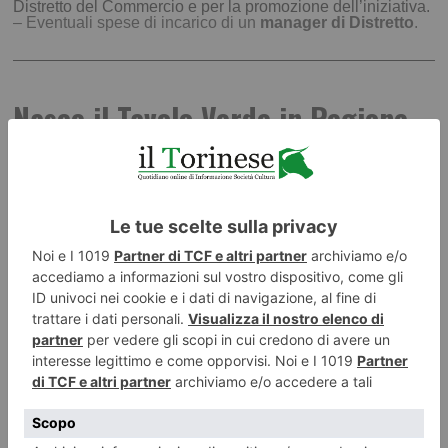
Distretto del Commercio e per la promozione dell’iniziativa.
– Eventuali spese di incarico di un
manager di Distretto
.
Nasce il Tavolo Verde in Regione
PUBBLICATO IL
29 LUGLIO 2026
CRONACA
/
ECONOMIA E SOCIETA'