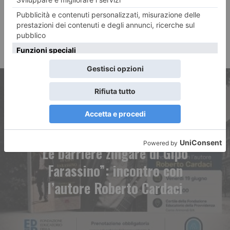
ARTICOLO PRECEDENTE
Le barriere zingare di Gipo
Farassino”: incontro con
l’autore Roberto Cardaci