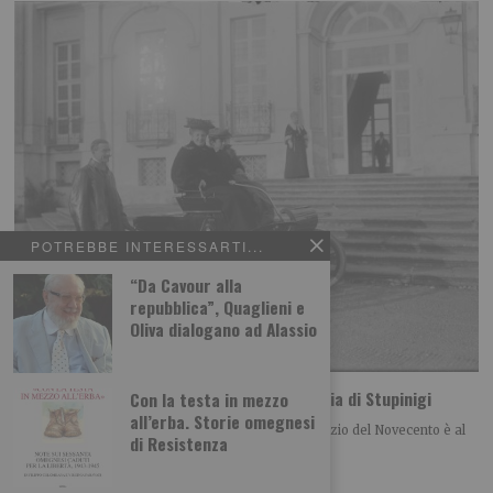
POTREBBE INTERESSARTI...
“Da Cavour alla
repubblica”, Quaglieni e
Oliva dialogano ad Alassio
Le reali villeggiature alla Palazzina di Caccia di Stupinigi
Con la testa in mezzo
all’erba. Storie omegnesi
Domenica 9 agosto, ore 15.45 La vita di corte all’inizio del Novecento è al
di Resistenza
centro della