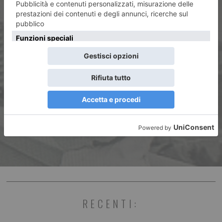
ARTICOLO SUCCESSIVO
“I Subsonica? La Città ricordi
piuttosto il prof. Dogliotti”
RECENTI: