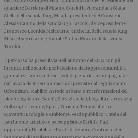
dell’Istituto Comprensivo “Ennio Morricone” e residente nel
quartiere Barriera di Milano. Con lui la vicesindaca Giada
Stella della scuola King Mila, la presidente del Consiglio
Alessia Canino della scuola Ugo Foscolo, il vicepresidente
Francesco Leonida Melacarne, anche lui della scuola King
Mila e il segretario generale Stefan Moraru della scuola
Turoldo.
Il percorso ha preso il via nell’autunno del 2025 con gli
incontri nelle scuole per l’elezione dei rappresentanti. Da
gennaio si sono svolte sei sedute plenarie, accompagnate
dal lavoro delle sei commissioni previste dal regolamento:
Urbanistica, Viabilità, Arredo urbano e Trasformazioni del
piano regolatore; Sanità, Servizi sociali, Legalità e sicurezza;
Cultura, Istruzione, Sport, Turismo, Tempo libero e
Gioventù; Ecologia e Ambiente, Verde pubblico, Tutela del
patrimonio artistico e paesaggistico; Diritti e Pari
opportunità, Disabilità e Parità di genere; Contrasto dei
fenomeni di intolleranza e razzismo e Promozione della