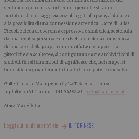
sociale si accompagna a una continua esplorazione del
sentimento, da cui scaturiscono opere che si fanno
portatrici di messaggi essenziali legati alla pace, al dolore e
alla possibilità di una connessione autentica. L’arte di Luisa
Piccoli è ricca di coerenza espressiva e simbolica, sostenuta
da una tecnica personale che rivela una piena conoscenza
del mezzo e della propria interiorità. Le suo opere, sia
pittoriche sia scultoree, si configurano come archivi ricchi di
simboli, flussi ininterrotti di significato che, nel tempo, si
intensificano, mantenendo intatto il loro potere evocativo.
Galleria d’arte Malinpensa by La Telaccia – corso
Inghilterra 51, Torino – 011 5628220 –
info@latelaccia.it
Mara Martellotta
Leggi qui le ultime notizie:
IL TORINESE