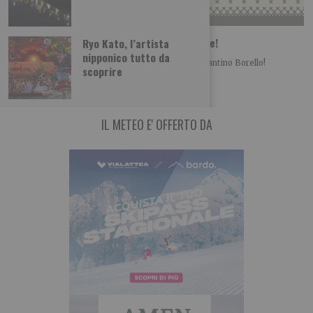
Borello supermercati: ecco le nuove offerte!
Ryo Kato, l’artista
nipponico tutto da
Informazione promozionale È arrivato il nuovo volantino Borello!
scoprire
Approfitta delle offerte fino al 1 luglio e
IL METEO E' OFFERTO DA