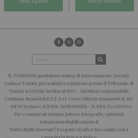
nubi sparse
poche nuvole
IL TORINESE
quotidiano online di Informazione, Società,
Cultura Testata giornalistica registrata presso il Tribunale di
Torino n.15/2014 Iscritta al ROC - Direttore responsabile
Cristiano Bussola B.E.S.T. S.r.l. Corso Vittorio Emanuele II, 167
- 10139 Torino C.F./P.IVA: 11091560018 - N. REA: To 1187150
Per comunicati stampa, lettere, fotografie, opinioni:
redazioneweb@iltorinese.it
Tutti i diritti riservati | Progetto Grafico
Increasily.com
|
Consulta la
Privacy Policy