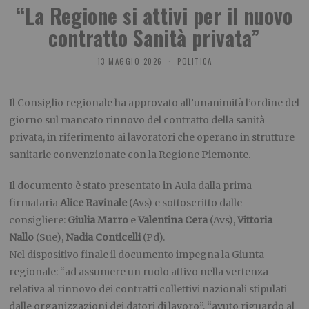
“La Regione si attivi per il nuovo
contratto Sanità privata”
13 MAGGIO 2026
POLITICA
Il Consiglio regionale ha approvato all’unanimità l’ordine del
giorno sul mancato rinnovo del contratto della sanità
privata, in riferimento ai lavoratori che operano in strutture
sanitarie convenzionate con la Regione Piemonte.
Il documento è stato presentato in Aula dalla prima
firmataria
Alice Ravinale
(Avs) e sottoscritto dalle
consigliere:
Giulia Marro
e
Valentina Cera
(Avs),
Vittoria
Nallo
(Sue),
Nadia Conticelli
(Pd).
Nel dispositivo finale il documento impegna la Giunta
regionale: “ad assumere un ruolo attivo nella vertenza
relativa al rinnovo dei contratti collettivi nazionali stipulati
dalle organizzazioni dei datori di lavoro”, “avuto riguardo al