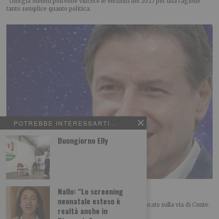
Giorgia Meloni potrebbe vincere le elezioni del 2027 per una ragione
tanto semplice quanto politica:
POTREBBE INTERESSARTI...
Buongiorno Elly
Renzi folgorato sulla via di Conte
Nallo: “Lo screening
neonatale esteso è
POLITICA Leggi l’articolo su L’identità: Renzi folgorato sulla via di Conte:
realtà anche in
un mix tra sorpresa e