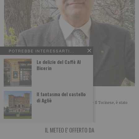
POTREBBE INTERESSARTI...
Le delizie del Caffè Al
Bicerin
De Marchi tra i 50 di Radio Cortina
Il fantasma del castello
di Agliè
Il giornalista Gianluigi De Marchi, collaboratore de Il Torinese, è stato
inserito nell’elenco dei 50 personaggi
IL METEO E' OFFERTO DA