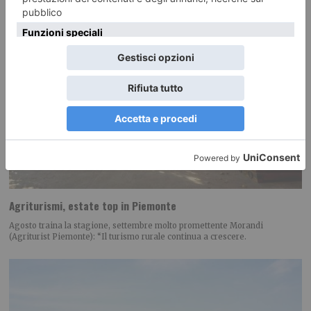
Agriturismi, estate top in Piemonte
Agosto traina la stagione, settembre molto promettente Morandi
(Agriturist Piemonte): “Il turismo rurale continua a crescere.