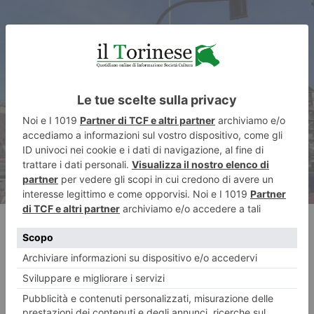
ARTICOLO SUCCESSIVO
Piazza Baldissera, corso
Moncalieri e via Tripoli: ecco i
cantieri
RECENTI: