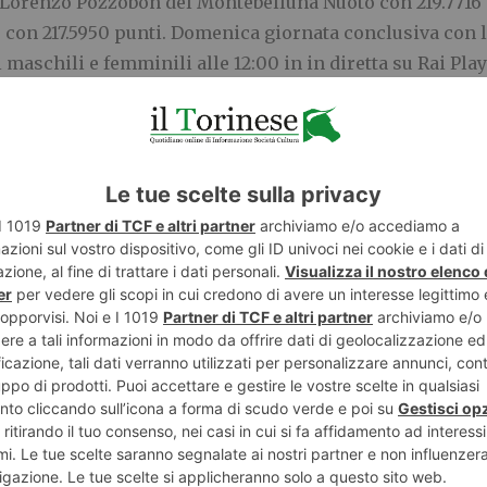
 Lorenzo Pozzobon del Montebelluna Nuoto con 219.7716 e 
 con 217.5950 punti. Domenica giornata conclusiva con le
 maschili e femminili alle 12:00 in in diretta su Rai Play 
E
TWITTER
WHATSAPP
SPORT