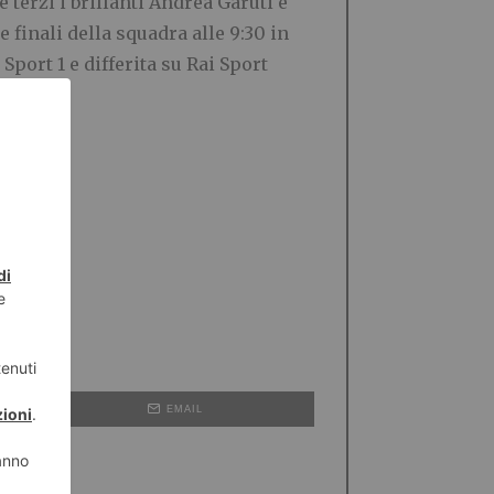
terzi i brillanti Andrea Garuti e
 finali della squadra alle 9:30 in
Sport 1 e differita su Rai Sport
EMAIL