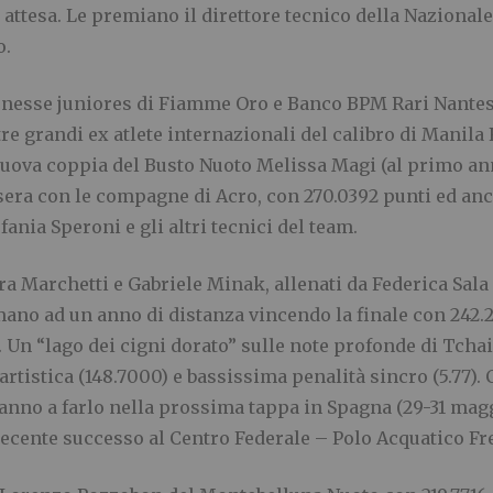
 attesa. Le premiano il direttore tecnico della Nazional
o.
ionesse juniores di Fiamme Oro e Banco BPM Rari Nante
tre grandi ex atlete internazionali del calibro di Manil
 nuova coppia del Busto Nuoto Melissa Magi (al primo an
 sera con le compagne di Acro, con 270.0392 punti ed an
fania Speroni e gli altri tecnici del team.
a Marchetti e Gabriele Minak, allenati da Federica Sal
no ad un anno di distanza vincendo la finale con 242.2
 Un “lago dei cigni dorato” sulle note profonde di Tcha
tistica (148.7000) e bassissima penalità sincro (5.77)
ranno a farlo nella prossima tappa in Spagna (29-31 mag
recente successo al Centro Federale – Polo Acquatico Fr