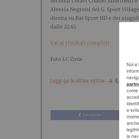
Secondi i bravi Chanel Andrihetti e
Alessia Negroni del G. Sport Village
diretta su Rai Sport HD e dei singoli
dalle 22:45.
Vai ai risultati completi
Foto LC Zone
Leggi qui le ultime notizie:
IL TORINES
FACEBOOK