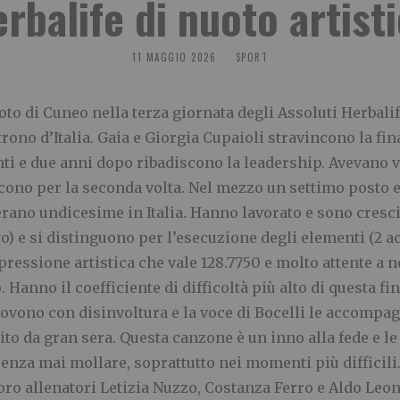
rbalife di nuoto artist
11 MAGGIO 2026
SPORT
uoto di Cuneo nella terza giornata degli Assoluti Herbalif
trono d’Italia. Gaia e Giorgia Cupaioli stravincono la fin
ti e due anni dopo ribadiscono la leadership. Avevano vin
ncono per la seconda volta. Nel mezzo un settimo posto 
rano undicesime in Italia. Hanno lavorato e sono cresci
o) e si distinguono per l’esecuzione degli elementi (2 ac
pressione artistica che vale 128.7750 e molto attente a
 Hanno il coefficiente di difficoltà più alto di questa fi
vono con disinvoltura e la voce di Bocelli le accompagna
to da gran sera. Questa canzone è un inno alla fede e l
senza mai mollare, soprattutto nei momenti più difficil
ro allenatori Letizia Nuzzo, Costanza Ferro e Aldo Leo