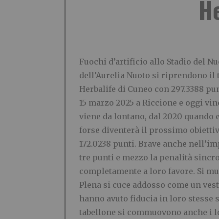
He
Fuochi d’artificio allo Stadio del N
dell’Aurelia Nuoto si riprendono il 
Herbalife di Cuneo con 297.3388 pun
15 marzo 2025 a Riccione e oggi vi
viene da lontano, dal 2020 quando e
forse diventerà il prossimo obiettiv
172.0238 punti. Brave anche nell’im
tre punti e mezzo la penalità sincro.
completamente a loro favore. Si muo
Plena si cuce addosso come un vesti
hanno avuto fiducia in loro stesse 
tabellone si commuovono anche i lo