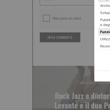
ARTICOLO PRECED
Rock Jazz e dintor
Levante e il duo P