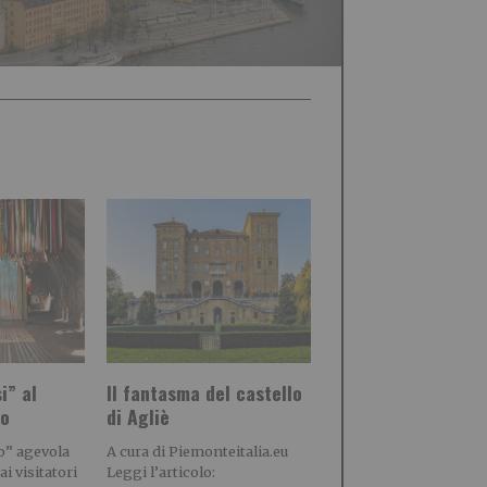
i” al
Il fantasma del castello
io
di Agliè
no” agevola
A cura di Piemonteitalia.eu
i visitatori
Leggi l’articolo: