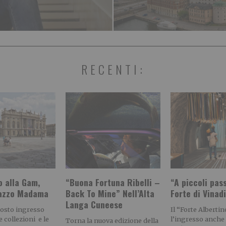
RECENTI:
o alla Gam,
“Buona Fortuna Ribelli –
“A piccoli pass
lazzo Madama
Back To Mine” Nell’Alta
Forte di Vinad
Langa Cuneese
gosto ingresso
Il “Forte Alberti
e collezioni e le
l’ingresso anche a
Torna la nuova edizione della