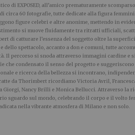
tistico di EXPOSED, all’amico prematuramente scomparso 
i circa 60 fotografie, tutte dedicate alla figura femminil
traggono figure celebri e altre anonime, mettendo in evide
stimento si muove fluidamente tra ritratti ufficiali, scatt
rt di catturare l’essenza del soggetto oltre la superfi
 e dello spettacolo, accanto a don e comuni, tutte accom
ità. Il percorso si snoda attraverso immagini cardine e si
afie che condensato il senso del progetto e suggeriscono 
nale e ricerca della bellezza si incontrano, indipenden
tratte da Thorimbert ricordiamo Victoria Avril, Francesc
a Giorgi, Nancy Brilli e Monica Bellucci. Attraverso la r
prio sguardo sul mondo, celebrando il corpo e il volto f
dicata nella vibrante atmosfera di Milano e non solo.