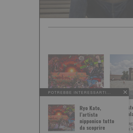
POTREBBE INTERESSARTI...
Ryo Kato, l’artista
Ferragost
Ryo Kato,
nipponico tutto da
Mao e Pa
l’artista
scoprire
nipponico tutto
Sabato 15 a
da scoprire
ridotto per l
La mostra nel prossimo