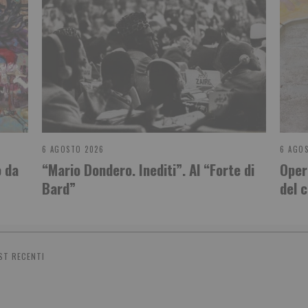
6 AGOSTO 2026
6 AGO
o da
“Mario Dondero. Inediti”. Al “Forte di
Oper
Bard”
del 
ST RECENTI