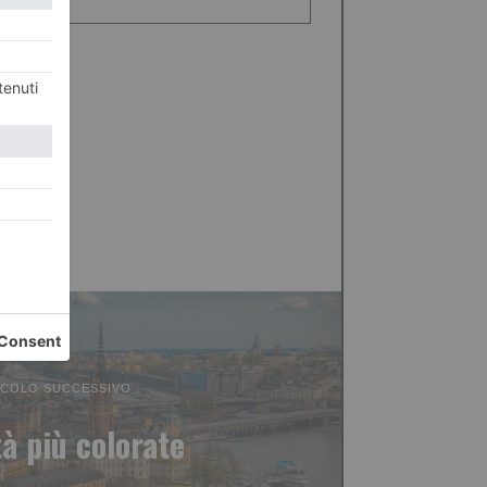
ICOLO SUCCESSIVO
tà più colorate