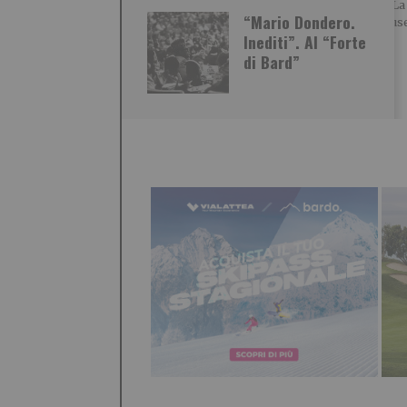
mostre La 
marzo 2027 È un artista di
“Mario Dondero.
Torino Muse
origini giapponesi Ryo Kato,
Inediti”. Al “Forte
ha quasi
di Bard”