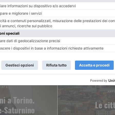
ENTE
ART
ni a Torino.
Le cit
e-Saturnino