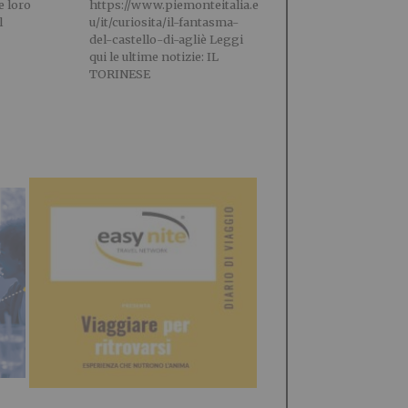
e loro
https://www.piemonteitalia.e
l
u/it/curiosita/il-fantasma-
del-castello-di-agliè Leggi
qui le ultime notizie: IL
TORINESE