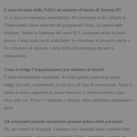
È stato invitato dalla NASA ad assistere al lancio di Artemis II?
Sì. È stata un’esperienza straordinaria. Ho incontrato molti colleghi di
Thales Alenia Space coinvolti nel programma Orion, la capsula della
missione. Vedere la fiammata del razzo SLS, accecante anche in pieno
giorno, è stato qualcosa di strabiliante; la vibrazione si percepiva anche a
tre chilometri di distanza. e delle difficoltà affrontate durante la
preparazione.
Come si svolge l’organizzazione per assistere al lancio?
È tutto estremamente strutturato. Si viene guidati passo dopo passo:
badge, percorsi, trasferimenti in bus fino all’area di osservazione. Dopo il
lancio si rientra seguendo lo stesso itinerario. L’intera procedura dura
circa sette ore. Prima c’è tensione e silenzio, dopo esplodono entusiasmo e
gioia.
Gli astronauti possono incontrare persone prima della partenza?
No, per motivi di sicurezza. I contatti con i familiari sono consentiti fino
a un certo punto, poi vengono interrotti. Esiste, comunque, sempre un