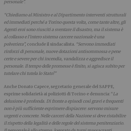
personale”.
“Chiediamo al Ministro e al Dipartimento interventi strutturali
ed immediati perché a Torino questa volta, come tante altre, gli
Agenti eroi sono riusciti a sventare il disastro, ma il sistema è
al collasso e l’intero sistema carcere nazionale è una
polveriera”,
conclude il sindacalista.
“Servono immediati
rinforzi di personale, nuove dotazioni antisommossa e pene
certe e severe per chi incendia, vandalizza e aggredisce il
personale. Il tempo delle promesse è finito, si agisca subito per
tutelare chi tutela lo Stato!”
Anche Donato Capece, segretario generale del SAPPE,
esprime solidarietà ai poliziotti di Torino e denuncia: “
La
delusione è profonda. Di fronte a episodi così gravi e frequenti
non è più sufficiente esprimere dispiacere: servono misure
urgenti e concrete. Nelle carceri della Nazione si deve ristabilire
il rispetto della legalità e delle regole del sistema penitenziario.
Il personale è allo stremo, logorato da turni massacranti,