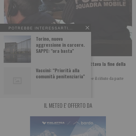
POTREBBE INTERESSARTI...
Torino, nuova
aggressione in carcere.
SAPPE: “ora basta”
Daniela Florea: uccisa dall’ex che non accettava la fine della
relazione?
Vaccini: “Priorità alla
comunità penitenziaria”
Il movente dell’assassinio di Daniela Florea sarebbe il rifiuto da parte
dell’uomo della fine della relazione.
IL METEO E' OFFERTO DA