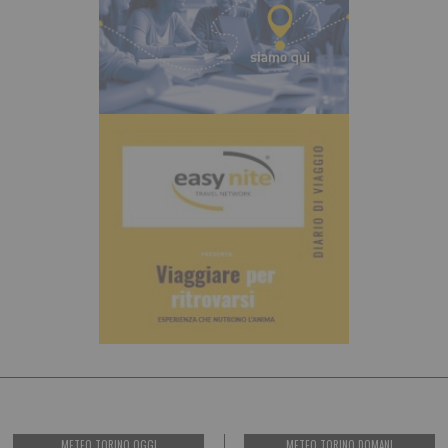
METEO TORINO OGGI
METEO TORINO DOMANI