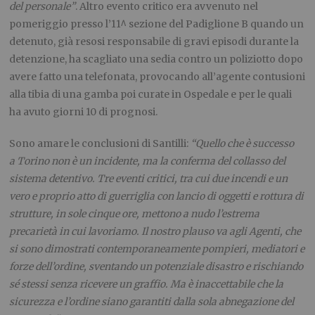
del personale”
. Altro evento critico era avvenuto nel
pomeriggio presso l’11^ sezione del Padiglione B quando un
detenuto, già resosi responsabile di gravi episodi durante la
detenzione, ha scagliato una sedia contro un poliziotto dopo
avere fatto una telefonata, provocando all’agente contusioni
alla tibia di una gamba poi curate in Ospedale e per le quali
ha avuto giorni 10 di prognosi.
Sono amare le conclusioni di Santilli:
“Quello che è successo
a Torino non è un incidente, ma la conferma del collasso del
sistema detentivo. Tre eventi critici, tra cui due incendi e un
vero e proprio atto di guerriglia con lancio di oggetti e rottura di
strutture, in sole cinque ore, mettono a nudo l’estrema
precarietà in cui lavoriamo. Il nostro plauso va agli Agenti, che
si sono dimostrati contemporaneamente pompieri, mediatori e
forze dell’ordine, sventando un potenziale disastro e rischiando
sé stessi senza ricevere un graffio. Ma è inaccettabile che la
sicurezza e l’ordine siano garantiti dalla sola abnegazione del