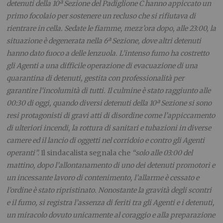
detenuti della 10ª Sezione del Padiglione C hanno appiccato un
primo focolaio per sostenere un recluso che si rifiutava di
rientrare in cella. Sedate le fiamme, mezz’ora dopo, alle 23:00, la
situazione è degenerata nella 6ª Sezione, dove altri detenuti
hanno dato fuoco a delle lenzuola. L’intenso fumo ha costretto
gli Agenti a una difficile operazione di evacuazione di una
quarantina di detenuti, gestita con professionalità per
garantire l’incolumità di tutti. Il culmine è stato raggiunto alle
00:30 di oggi, quando diversi detenuti della 10ª Sezione si sono
resi protagonisti di gravi atti di disordine come l’appiccamento
di ulteriori incendi, la rottura di sanitari e tubazioni in diverse
camere ed il lancio di oggetti nel corridoio e contro gli Agenti
operanti”.
Il sindacalista segnala che
“solo alle 03:00 del
mattino, dopo l’allontanamento di uno dei detenuti promotori e
un incessante lavoro di contenimento, l’allarme è cessato e
l’ordine è stato ripristinato. Nonostante la gravità degli scontri
e il fumo, si registra l’assenza di feriti tra gli Agenti e i detenuti,
un miracolo dovuto unicamente al coraggio e alla preparazione