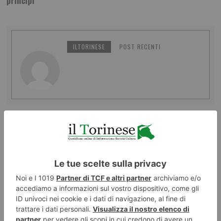
princìpi
ILTORINESE
POST RECENTI
LASCIA UN COMMENTO