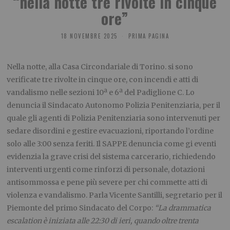
“nella notte tre rivolte in cinque
ore”
18 NOVEMBRE 2025
PRIMA PAGINA
Nella notte, alla Casa Circondariale di Torino. si sono
verificate tre rivolte in cinque ore, con incendi e atti di
vandalismo nelle sezioni 10ª e 6ª del Padiglione C. Lo
denuncia il Sindacato Autonomo Polizia Penitenziaria, per il
quale gli agenti di Polizia Penitenziaria sono intervenuti per
sedare disordini e gestire evacuazioni, riportando l’ordine
solo alle 3:00 senza feriti. Il SAPPE denuncia come gi eventi
evidenzia la grave crisi del sistema carcerario, richiedendo
interventi urgenti come rinforzi di personale, dotazioni
antisommossa e pene più severe per chi commette atti di
violenza e vandalismo. Parla Vicente Santilli, segretario per il
Piemonte del primo Sindacato del Corpo:
“
La drammatica
escalation è iniziata alle 22:30 di ieri, quando oltre trenta