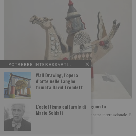
POTREBBE INTERESSARTI...
Wall Drawing, l’opera
d’arte nelle Langhe
firmata David Tremlett
La Ceramica di Castellamonte torna protagonista
L’eclettismo culturale di
Mario Soldati
È giunta alla sua sessantacinquesima edizione la mostra internazionale È
giunta alla sua sessantacinquesima edizione la