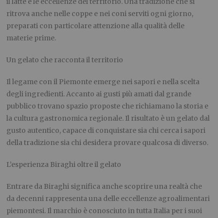
il latte e le eccellenze del territorio. Una tradizione che si
ritrova anche nelle coppe e nei coni serviti ogni giorno,
preparati con particolare attenzione alla qualità delle
materie prime.
Un gelato che racconta il territorio
Il legame con il Piemonte emerge nei sapori e nella scelta
degli ingredienti. Accanto ai gusti più amati dal grande
pubblico trovano spazio proposte che richiamano la storia e
la cultura gastronomica regionale. Il risultato è un gelato dal
gusto autentico, capace di conquistare sia chi cerca i sapori
della tradizione sia chi desidera provare qualcosa di diverso.
L’esperienza Biraghi oltre il gelato
Entrare da Biraghi significa anche scoprire una realtà che
da decenni rappresenta una delle eccellenze agroalimentari
piemontesi. Il marchio è conosciuto in tutta Italia per i suoi