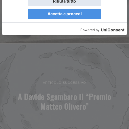
bambini da 0 a 6 anni e
famiglie
ARTICOLO SUCCESSIVO
A Davide Sgambaro il “Premio
Matteo Olivero”