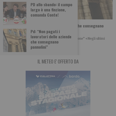
PD allo sbando: il campo
largo è una finzione,
comanda Conte!
Pd: “Non pagati i lavoratori delle aziende che consegnano
pannolini”
Pd: “Non pagati i
lavoratori delle aziende
“La Regione chiarisca immediatamente la situazione” «Negli ultimi
che consegnano
giorni sono stato contattato da alcuni lavoratori
pannolini”
IL METEO E' OFFERTO DA