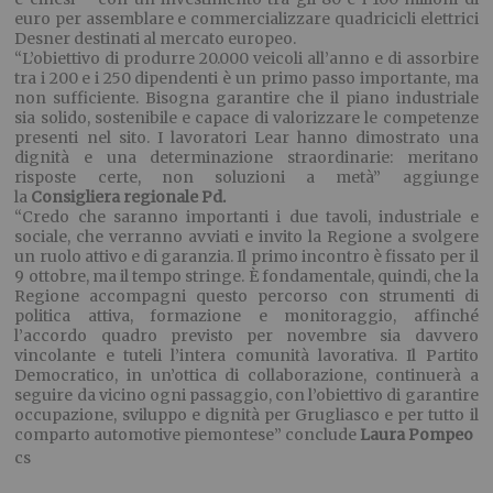
euro per assemblare e commercializzare quadricicli elettrici
Desner destinati al mercato europeo.
“L’obiettivo di produrre 20.000 veicoli all’anno e di assorbire
tra i 200 e i 250 dipendenti è un primo passo importante, ma
non sufficiente. Bisogna garantire che il piano industriale
sia solido, sostenibile e capace di valorizzare le competenze
presenti nel sito. I lavoratori Lear hanno dimostrato una
dignità e una determinazione straordinarie: meritano
risposte certe, non soluzioni a metà” aggiunge
la
Consigliera regionale Pd.
“Credo che saranno importanti i due tavoli, industriale e
sociale, che verranno avviati e invito la Regione a svolgere
un ruolo attivo e di garanzia. Il primo incontro è fissato per il
9 ottobre, ma il tempo stringe. È fondamentale, quindi, che la
Regione accompagni questo percorso con strumenti di
politica attiva, formazione e monitoraggio, affinché
l’accordo quadro previsto per novembre sia davvero
vincolante e tuteli l’intera comunità lavorativa. Il Partito
Democratico, in un’ottica di collaborazione, continuerà a
seguire da vicino ogni passaggio, con l’obiettivo di garantire
occupazione, sviluppo e dignità per Grugliasco e per tutto il
comparto automotive piemontese” conclude
Laura Pompeo
cs