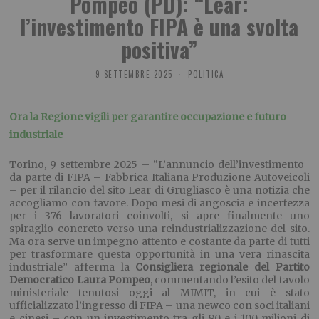
Pompeo (PD): “Lear:
l’investimento FIPA è una svolta
positiva”
9 SETTEMBRE 2025
POLITICA
Ora la Regione vigili per garantire occupazione e futuro
industriale
Torino, 9 settembre 2025 – “L’annuncio dell’investimento
da parte di FIPA – Fabbrica Italiana Produzione Autoveicoli
– per il rilancio del sito Lear di Grugliasco è una notizia che
accogliamo con favore. Dopo mesi di angoscia e incertezza
per i 376 lavoratori coinvolti, si apre finalmente uno
spiraglio concreto verso una reindustrializzazione del sito.
Ma ora serve un impegno attento e costante da parte di tutti
per trasformare questa opportunità in una vera rinascita
industriale” afferma la
Consigliera regionale del Partito
Democratico Laura Pompeo
, commentando l’esito del tavolo
ministeriale tenutosi oggi al MIMIT, in cui è stato
ufficializzato
l’ingresso di FIPA – una newco con soci italiani
e cinesi – con un investimento tra gli 80 e i 100 milioni di