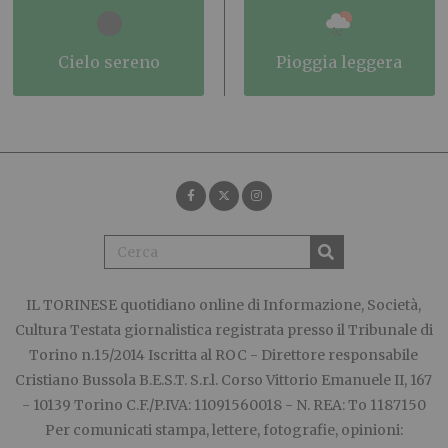
cielo sereno
pioggia leggera
IL TORINESE
quotidiano online di Informazione, Società,
Cultura Testata giornalistica registrata presso il Tribunale di
Torino n.15/2014 Iscritta al ROC - Direttore responsabile
Cristiano Bussola B.E.S.T. S.r.l. Corso Vittorio Emanuele II, 167
- 10139 Torino C.F./P.IVA: 11091560018 - N. REA: To 1187150
Per comunicati stampa, lettere, fotografie, opinioni: