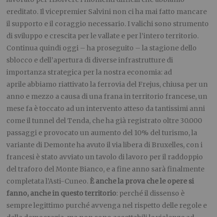
ereditato. Il vicepremier Salvini non ci ha mai fatto mancare
il supporto e il coraggio necessario. I valichi sono strumento
di sviluppo e crescita per le vallate e per l’intero territorio.
Continua quindi oggi – ha proseguito – la stagione dello
sblocco e dell’apertura di diverse infrastrutture di
importanza strategica per la nostra economia: ad
aprile abbiamo riattivato la ferrovia del Frejus, chiusa per un
anno e mezzo a causa di una frana in territorio francese, un
mese fa è toccato ad un intervento atteso da tantissimi anni
come il tunnel del Tenda, che ha già registrato oltre 30.000
passaggi e provocato un aumento del 10% del turismo, la
variante di Demonte ha avuto il via libera di Bruxelles, con i
francesi è stato avviato un tavolo di lavoro per il raddoppio
del traforo del Monte Bianco, e a fine anno sarà finalmente
completata l’Asti-Cuneo.
È anche la prova che le opere si
fanno, anche in questo territorio
: perché il dissenso è
sempre legittimo purché avvenga nel rispetto delle regole e