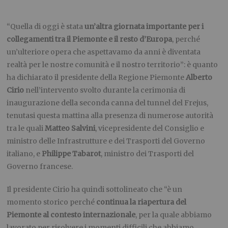
“Quella di oggi è stata
un’altra giornata importante per i
collegamenti tra il Piemonte e il resto d’Europa
, perché
un’ulteriore opera che aspettavamo da anni è diventata
realtà per le nostre comunità e il nostro territorio”: è quanto
ha dichiarato il presidente della Regione Piemonte
Alberto
Cirio
nell’intervento svolto durante la cerimonia di
inaugurazione della seconda canna del tunnel del Frejus,
tenutasi questa mattina alla presenza di numerose autorità
tra le quali
Matteo Salvini
, vicepresidente del Consiglio e
ministro delle Infrastrutture e dei Trasporti del Governo
italiano, e
Philippe Tabarot
, ministro dei Trasporti del
Governo francese.
Il presidente Cirio ha quindi sottolineato che “è un
momento storico perché
continua la riapertura del
Piemonte al contesto internazionale
, per la quale abbiamo
lavorato per risolvere i momenti difficili che abbiamo