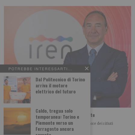
POTREBBE INTERESSARTI...
Dal Politecnico di Torino
arriva il motore
elettrico del futuro
Caldo, tregua solo
Iren Ambiente acquista il 66% di ETAmbiente
temporanea: Torino e
Piemonte verso un
Iren Ambiente consolida il posizionamento nel settore dei rifiuti
Ferragosto ancora
acquistando il 66% di ETAmbiente società attiva
rovente