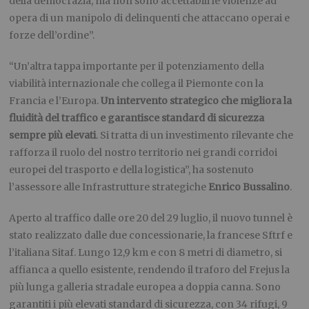
della democrazia, ma non sono accettabili le violenze ad
opera di un manipolo di delinquenti che attaccano operai e
forze dell’ordine”.
“Un’altra tappa importante per il potenziamento della
viabilità internazionale che collega il Piemonte con la
Francia e l’Europa.
Un intervento strategico che migliora la
fluidità del traffico e garantisce standard di sicurezza
sempre più elevati
. Si tratta di un investimento rilevante che
rafforza il ruolo del nostro territorio nei grandi corridoi
europei del trasporto e della logistica”, ha sostenuto
l’assessore alle Infrastrutture strategiche
Enrico Bussalino
.
Aperto al traffico dalle ore 20 del 29 luglio, il nuovo tunnel è
stato realizzato dalle due concessionarie, la francese Sftrf e
l’italiana Sitaf. Lungo 12,9 km e con 8 metri di diametro, si
affianca a quello esistente, rendendo il traforo del Frejus la
più lunga galleria stradale europea a doppia canna. Sono
garantiti i più elevati standard di sicurezza, con 34 rifugi, 9