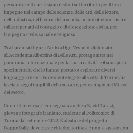
persone e enti che si siano distinti sul territorio per il loro
impegno nel campo delle scienze, delle arti, delle lettere,
dell’industria, del lavoro, della scuola, nelle istituzioni civili e
militari per atti di coraggio e di abnegazione civica, per
l’impegno civile, sociale e religioso.
Tra i premiati figura l’artista Ugo Nespolo, diplomato
all’Accademia Albertina di Belle Arti, protagonista nel
panorama internazionale per la sua creatività e il suo spirito
sperimentale, che lo hanno portato a esplorare diversi
linguaggi artistici. Fortemente legato alla città di Torino, ha
lasciato segni tangibili della sua arte, per esempio nel Museo
del Metrò.
L’onorificenza sarà consegnata anche a Navid Tarazi,
giovane fotografo iraniano, studente al Politecnico di
Torino dal settembre 2022. È ideatore del progetto
DoggoDaily, dove ritrae cittadini torinesi e non, a spasso con