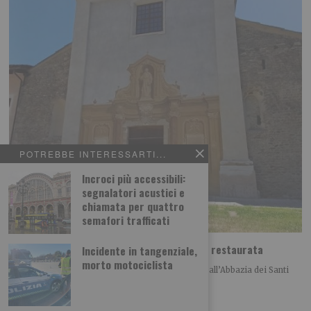
POTREBBE INTERESSARTI...
Incroci più accessibili:
segnalatori acustici e
chiamata per quattro
semafori trafficati
Abbazia di Novalesa, nuova scala e facciata restaurata
Incidente in tangenziale,
morto motociclista
Nell’anno del 1300° anniversario della fondazione, all’Abbazia dei Santi
Pietro e Andrea di Novalesa sono stati