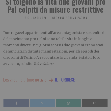
Si tolgono la vita due giovani pro
Pal colpiti da misure restrittive
13 GIUGNO 2026
CRONACA
/
PRIMA PAGINA
Due ragazzi appartenenti all’area antagonista e sostenitori
del movimento pro Pal si sono tolti la vita in luoghi e
momenti diversi, nei giorni scorsi i due giovani erano stati
denunciati, in distinte manifestazioni, per gli episodi dei
disordini di Torino A raccontare la vicenda è stato il loro
avvocato, sul sito
Volerelaluna.
Leggi qui le ultime notizie:
IL TORINESE