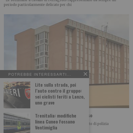
periodo particolarmente delicato per chi
POTREBBE INTERESSARTI...
Lite sulla strada, poi
l’auto contro il gruppo:
sei ciclisti feriti a Lanzo,
uno grave
“Carcere piazza di spaccio”: agente sospeso
Trenitalia: modifiche
linea Cuneo Fossano
Aveva rilasciato un’intervista al Tg5 e l’agente scelto di polizia
Ventimiglia
penitenziaria è stato sospeso dal servizio