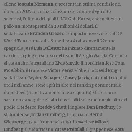
cileno
Joaquin Niemann
si presenta in ottima condizione,
dopo un 2025 in cui ha collezionato cinque degli otto
successi, l’ultimo dei quali il LIV Golf Korea, che metteva in
palio un montepremi da 20 milioni di dollari. Il
sudafricano
Branden Grace
si è imposto nove volte sul DP
World Tour e una sulla Superlega Araba dove il 22enne
spagnolo
José Luis Ballester
ha iniziato direttamente la
carriera a giugno scorso nel team di Sergio Garcia. Con loro
al via anche l’australiano
Elvis Smylie
, il nordirlandese
Tom
McKibbin
, il francese
Victor Perez
e l’iberico
David Puig
. I
sudafricani
Jayden Schaper
e
Casey Jarvis
, entrambi con due
titoli nell’anno, sono i più in alto nel ranking continentale
dopo Reed (rispettivamente terzo e quarto). Oltre a loro
saranno da seguire gli altri dieci saliti sul gradino più alto del
podio: il tedesco
Freddy Schott
, l’inglese
Dan Bradbury
, lo
statunitense
Jordan Gumberg
, l’austriaco
Bernd
Wiesberger
(suo l’Open nel 2019), lo svedese
Mikael
Lindberg
, il sudafricano
Yurav Premlall
, il giapponese
Kota