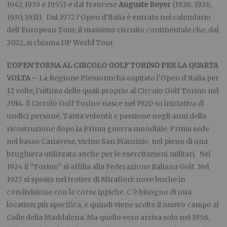
1947, 1953 e 1955) e dal francese
Auguste Boyer
(1926, 1928,
1930, 1931). Dal 1972 l’Open d’Italia è entrato nel calendario
dell’European Tour, il massimo circuito continentale che, dal
2022, si chiama DP World Tour.
L’OPEN TORNA AL CIRCOLO GOLF TORINO PER LA QUARTA
VOLTA –
La Regione Piemonte ha ospitato l’Open d’Italia per
12 volte, l’ultima delle quali proprio al Circolo Golf Torino nel
2014.
Il Circolo Golf Torino nasce nel 1920 su iniziativa di
undici persone. Tanta volontà e passione negli anni della
ricostruzione dopo la Prima guerra mondiale. Prima sede
nel basso Canavese, vicino San Maurizio, nel pieno di una
brughiera utilizzata anche per le esercitazioni militari. Nel
1924 il “Torino” si affilia alla Federazione Italiana Golf. Nel
1927 si sposta nel trotter di Mirafiori: nove buche in
condivisione con le corse ippiche. C’è bisogno di una
location più specifica, e quindi viene scelto il nuovo campo al
Colle della Maddalena. Ma quello vero arriva solo nel 1956,