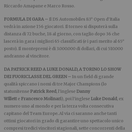
Riccardo Amapane e Marco Rosso.
FORMULA DI GARA –
Il DS Automobiles 83° Open d’Italia
vedrà in azione 156 giocatori. Il torneo si disputerà sulla
distanza di 72 buche, 18 al giorno, con taglio dopo 36 che
lascerà in gara i migliori 65 classificati (e i pari merito al 65°
posto). Il montepremi è di 3.000.000 di dollari, di cui 510.000
andranno al vincitore.
DA PATRICK REED A LUKE DONALD, A TORINO LO SHOW
DEI FUORICLASSE DEL GREEN –
In un field di grande
qualità spiccano i nomi di tre Major Champions (lo
statunitense
Patrick Reed
, l’inglese
Danny
Willett
e
Francesco Molinari
), poi l’inglese
Luke Donald
, ex
numero uno al mondo e per la terza volta consecutiva
capitano del Team Europe
.
Al via ci saranno anche tanti
ottimi giocatori in grado di garantire uno spettacolo unico
compresi tredici vincitori stagionali, sette concorrenti della