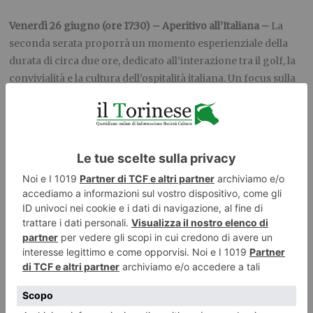
Venerdì 26 giugno (ore 17:30) – Aperitivo all’Italiana –
La
seconda serata proporrà un momento esperienziale della
durata di circa due ore, dedicato all’interazione tra il golf, la
convivialità e la cultura dell’ospitalità italiana. Un focus sulla
mixology contemporanea, l’estetica e la cultura del consumo
responsabile del “bere bene”. L’evento ospiterà un vero e
proprio show di mixology guidato da Bruno Vanzan,
accompagnato dal DJ set di Tommaso Giuffrè, con la
conduzione di Ilaria Cappuccini.
Sabato 27 giugno (ore 17:30) – Show Cooking –
Il palinsesto
si chiuderà il sabato con un evento di un’ora dedicato
all’incontro tra il golf e l’eccellenza della cucina italiana.
L’iniziativa mira a creare un momento iconico ad alto
coinvolgimento popolare e forte impatto comunicativo,
sfruttando linguaggi televisivi e gastronomici facilmente
accessibili per trasformare il Villaggio in un punto di forte