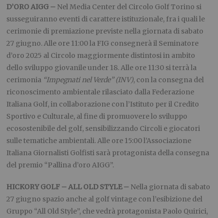
D’ORO AIGG –
Nel Media Center del Circolo Golf Torino si
susseguiranno eventi di carattere istituzionale, fra i quali le
cerimonie di premiazione previste nella giornata di sabato
27 giugno. Alle ore 11:00 la FIG consegnerà il Seminatore
d’oro 2025 al Circolo maggiormente distintosi in ambito
dello sviluppo giovanile under 18. Alle ore 11:30 si terrà la
cerimonia
“Impegnati nel Verde” (INV)
, con la consegna del
riconoscimento ambientale rilasciato dalla Federazione
Italiana Golf, in collaborazione con l’Istituto per il Credito
Sportivo e Culturale, al fine di promuovere lo sviluppo
ecosostenibile del golf, sensibilizzando Circoli e giocatori
sulle tematiche ambientali. Alle ore 15:00 l’Associazione
Italiana Giornalisti Golfisti sarà protagonista della consegna
del premio “Pallina d’oro AIGG”.
HICKORY GOLF – ALL OLD STYLE –
Nella giornata di sabato
27 giugno spazio anche al golf vintage con l’esibizione del
Gruppo “All Old Style”, che vedrà protagonista Paolo Quirici,