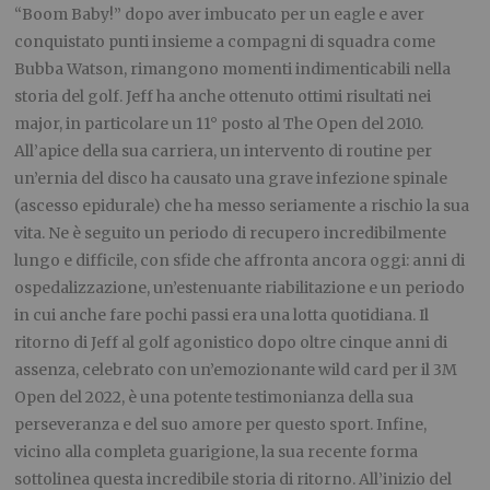
“Boom Baby!” dopo aver imbucato per un eagle e aver
conquistato punti insieme a compagni di squadra come
Bubba Watson, rimangono momenti indimenticabili nella
storia del golf. Jeff ha anche ottenuto ottimi risultati nei
major, in particolare un 11° posto al The Open del 2010.
All’apice della sua carriera, un intervento di routine per
un’ernia del disco ha causato una grave infezione spinale
(ascesso epidurale) che ha messo seriamente a rischio la sua
vita. Ne è seguito un periodo di recupero incredibilmente
lungo e difficile, con sfide che affronta ancora oggi: anni di
ospedalizzazione, un’estenuante riabilitazione e un periodo
in cui anche fare pochi passi era una lotta quotidiana. Il
ritorno di Jeff al golf agonistico dopo oltre cinque anni di
assenza, celebrato con un’emozionante wild card per il 3M
Open del 2022, è una potente testimonianza della sua
perseveranza e del suo amore per questo sport. Infine,
vicino alla completa guarigione, la sua recente forma
sottolinea questa incredibile storia di ritorno. All’inizio del