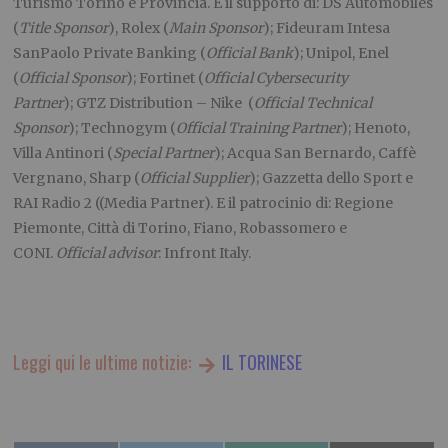
Turismo Torino e Provincia. E il supporto di: DS Automobiles
(
Title Sponsor
), Rolex (
Main Sponsor
); Fideuram Intesa
SanPaolo Private Banking (
Official Bank
); Unipol, Enel
(
Official Sponsor
); Fortinet (
Official Cybersecurity
Partner
); GTZ Distribution – Nike (
Official Technical
Sponsor
); Technogym (
Official Training Partner
); Henoto,
Villa Antinori (
Special Partner
); Acqua San Bernardo, Caffè
Vergnano, Sharp (
Official Supplier
); Gazzetta dello Sport e
RAI Radio 2 ((Media Partner). E il patrocinio di: Regione
Piemonte, Città di Torino, Fiano, Robassomero e
CONI.
Official advisor
: Infront Italy.
Leggi qui le ultime notizie:
IL TORINESE