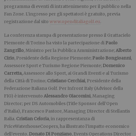
programma di eventi di intrattenimento per il pubblico nella
Fan Zone. L’ingresso per gli spettatori è gratuito, previa
registrazione dal sito
www.openditaliagolf.eu
.
La conferenza stampa di presentazione presso il Grattacielo
Piemonte di Torino ha visto la partecipazione di
Paolo
Zangrillo
, Ministro per la Pubblica Amministrazione;
Alberto
Cirio
, Presidente della Regione Piemonte;
Paolo Bongioanni
,
Assessore Sport e Turismo Regione Piemonte;
Domenico
Carretta,
Assessore allo Sport, ai Grandi Eventi e al Turismo
della Città di Torino;
Cristiano Cerchiai
, Presidente della
Federazione Italiana Golf. Per Infront Italy (Advisor della
FIG) è intervenuto
Alessandro Giacomini
, Managing
Director; per DS Automobiles (Title Sponsor dell’Open
d’Italia), Francesco Pastore, Managing Director di Stellantis
Italia.
Cristian Celoria
, in rappresentanza di
PriceWaterhouseCoopers, ha illustrato l’impatto economico
dell’evento.
Donato Di Ponziano
, Events Operations Director