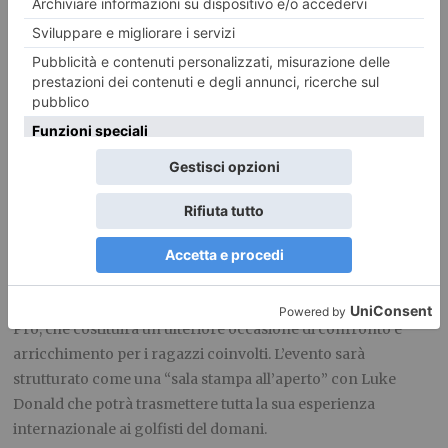
attrazione e non solo di passaggio. Lo spettacolo culinario e
l’interazione con il pubblico saranno guidati dai noti chef
Andrea Mainardi e Daniele Persegani, con la conduzione di
Barbara Politi. È prevista inoltre la partecipazione della
leggenda del golf italiano Costantino Rocca.
SHORT GAME MASTER CLASS CON LUKE DONALD –
Venerdì 26 giugno, presso il Driving Range del Circolo Golf
Torino, alle ore 14:00 si terrà la “Short Game Masterclass
with European Ryder Cup Captain Luke Donald”. La clinic,
della durata di circa 60 minuti, sarà riservata a 15 giovani
atleti, individuati secondo criterio territoriale. Al termine
della clinic seguirà anche un momento di Q&A con alcuni
Pro, che costituirà un’ulteriore occasione di confronto e
arricchimento per i ragazzi coinvolti. L’evento sarà
strutturato come una “sala stampa all’aperto” con Luke
Donald che potrà trasmettere tutta la sua esperienza
internazionale ai golfisti del domani.