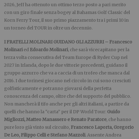
2026, Jeff ha ottenuto un ottimo terzo posto a pari merito
con un giro finale senza bogey al Bahamas Golf Classic del
Korn Ferry Tour, il suo primo piazzamento tra i primi 10 in
un torneo del TOUR in oltre un decennio.
I FRATELLI MOLINARI GUIDANO GLI AZZURRI –
Francesco
Molinari
ed
Edoardo Molinari
, che sarà vicecapitano per la
terza volta consecutiva del Team Europe di Ryder Cup nel
2027 in Irlanda, dopo le due vittorie precedenti, guidano il
gruppo azzurro che va a caccia di un trofeo che manca dal
2016. I due torinesi giocano nel circolo in cui sono cresciuti
golfisticamente e potranno giovarsi della perfetta
conoscenza del campo, oltre che del supporto del pubblico.
Non mancherà il tifo anche per gli altri italiani, a partire da
quelli che hanno la “carta” per il DP World Tour:
Guido
Migliozzi, Matteo Manassero e Renato Paratore
, che hanno
pure loro già vinto sul circuito,
Francesco Laporta, Gregorio
De Leo, Filippo Celli e Stefano Mazzoli
. Assente Andrea