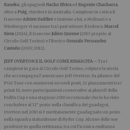
Kaneko
, gli spagnoli
Nacho Elvira
ed
Eugenio Chacharra
,
oltre a
Puig
, vincitore in Australia. Campione in carica il
francese
Adrien Saddier
e insieme a lui, a Molinari e a
Wiesberger vi saranno tra i past winner il tedesco
Marcel
Siem
(2024), il francese
Julien Quesne
(2013 proprio al
Circolo Golf Torino) e l’iberico
Gonzalo Fernandez
Castaño
(2007, 2012).
JEFF OVERTON E IL GOLF COME RINASCITA –
Tra i
campioni in gara al Circolo Golf Torino, colpisce la storia
che accompagna l’americano Jeff Overton. Ex pilastro del
PGA Tour con numerosi secondi posti, 32 piazzamenti tra i
primi 10, nove partecipazioni consecutive ai playoff della
FedEx Cup e una stagione 2010 eccezionale che lo ha visto
concludere al 12° posto nella classifica dei guadagni,
Overton nel 2010 si è meritatamente guadagnato un posto
nella squadra statunitense di Ryder Cup. Alcune delle sue
prodezze in quella settimana, tra cui l’iconica esultanza