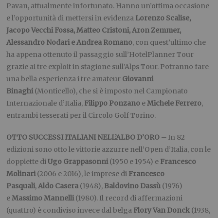
Pavan, attualmente infortunato. Hanno un’ottima occasione
e l’opportunità di mettersi in evidenza
Lorenzo Scalise,
Jacopo Vecchi Fossa, Matteo Cristoni, Aron Zemmer,
Alessandro Nodari e Andrea Romano
, con quest’ultimo che
ha appena ottenuto il passaggio sull’HotelPlanner Tour
grazie ai tre exploit in stagione sull’Alps Tour. Potranno fare
una bella esperienza i tre amateur
Giovanni
Binaghi
(Monticello), che si è imposto nel Campionato
Internazionale d’Italia,
Filippo Ponzano
e
Michele Ferrero
,
entrambi tesserati per il Circolo Golf Torino.
OTTO SUCCESSI ITALIANI NELL’ALBO D’ORO –
In 82
edizioni sono otto le vittorie azzurre nell’Open d’Italia, con le
doppiette di
Ugo Grappasonni
(1950 e 1954) e
Francesco
Molinari
(2006 e 2016), le imprese di
Francesco
Pasquali
,
Aldo Casera
(1948),
Baldovino Dassù
(1976)
e
Massimo Mannelli
(1980). Il record di affermazioni
(quattro) è condiviso invece dal belga
Flory Van Donck
(1938,