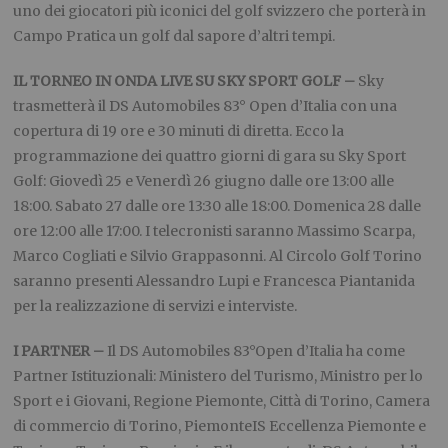
uno dei giocatori più iconici del golf svizzero che porterà in
Campo Pratica un golf dal sapore d’altri tempi.
IL TORNEO IN ONDA LIVE SU SKY SPORT GOLF –
Sky
trasmetterà il DS Automobiles 83° Open d’Italia con una
copertura di 19 ore e 30 minuti di diretta. Ecco la
programmazione dei quattro giorni di gara su Sky Sport
Golf: Giovedì 25 e Venerdì 26 giugno dalle ore 13:00 alle
18:00. Sabato 27 dalle ore 13:30 alle 18:00. Domenica 28 dalle
ore 12:00 alle 17:00. I telecronisti saranno Massimo Scarpa,
Marco Cogliati e Silvio Grappasonni. Al Circolo Golf Torino
saranno presenti Alessandro Lupi e Francesca Piantanida
per la realizzazione di servizi e interviste.
I PARTNER –
Il DS Automobiles 83°Open d’Italia ha come
Partner Istituzionali: Ministero del Turismo, Ministro per lo
Sport e i Giovani, Regione Piemonte, Città di Torino, Camera
di commercio di Torino, PiemonteIS Eccellenza Piemonte e