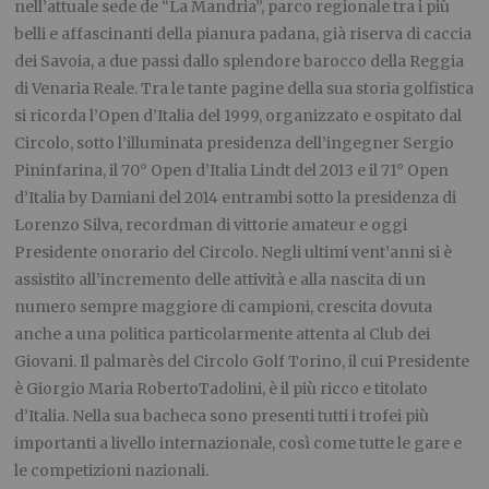
nell’attuale sede de “La Mandria”, parco regionale tra i più
belli e affascinanti della pianura padana, già riserva di caccia
dei Savoia, a due passi dallo splendore barocco della Reggia
di Venaria Reale. Tra le tante pagine della sua storia golfistica
si ricorda l’Open d’Italia del 1999, organizzato e ospitato dal
Circolo, sotto l’illuminata presidenza dell’ingegner Sergio
Pininfarina, il 70° Open d’Italia Lindt del 2013 e il 71° Open
d’Italia by Damiani del 2014 entrambi sotto la presidenza di
Lorenzo Silva, recordman di vittorie amateur e oggi
Presidente onorario del Circolo. Negli ultimi vent’anni si è
assistito all’incremento delle attività e alla nascita di un
numero sempre maggiore di campioni, crescita dovuta
anche a una politica particolarmente attenta al Club dei
Giovani. Il palmarès del Circolo Golf Torino, il cui Presidente
è Giorgio Maria RobertoTadolini, è il più ricco e titolato
d’Italia. Nella sua bacheca sono presenti tutti i trofei più
importanti a livello internazionale, così come tutte le gare e
le competizioni nazionali.