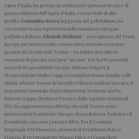
Open d’Italia, ha portato in evidenza lo spessore tecnico di
questa edizione dell’Open d’Italia, con un field di alto
profilo.
Costantino Rocca
, leggenda del golf italiano, ha
raccontato la sua esperienza nella massima rassegna
golfistica italiana.
Edoardo Molinari
– vicecapitano del Team
Europe per la terza volta consecutiva, torinese cresciuto
proprio al Circolo Golf Torino – ha infine descritto le
emozioni di giocare un Open “in casa”. Per la FIG presenti
anche il Vicepresidente Vicario, Stefano Frigeri, il
Vicepresidente Stella Coppi, i Consiglieri Maria Amelia Lolli
Ghetti, Alberto Treves de Bonfili e Vittorio Andrea Vaccaro; il
Segretario Generale Marta Maestroni. Presente anche
Roberto Zappa, Direttore Tecnico delle Squadre Nazionali
FIG. In rappresentanza del Circolo Golf Torino sono
intervenuti il Presidente Giorgio Maria Roberto Tadolini e il
Presidente onorario Lorenzo Silva. Per il Comitato
Regionale FIG Piemonte, presente il Presidente Marco
Francia, il Vicepresidente Mauro Falco e i Consiglieri