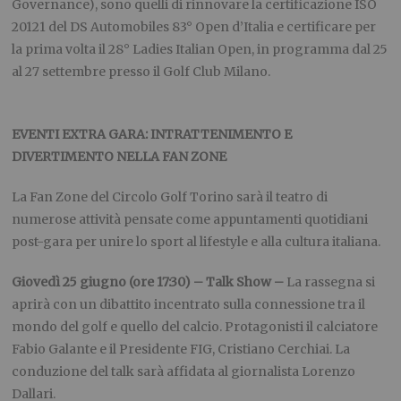
Governance), sono quelli di rinnovare la certificazione ISO
20121 del DS Automobiles 83° Open d’Italia e certificare per
la prima volta il 28° Ladies Italian Open, in programma dal 25
al 27 settembre presso il Golf Club Milano.
EVENTI EXTRA GARA: INTRATTENIMENTO E
DIVERTIMENTO NELLA FAN ZONE
La Fan Zone del Circolo Golf Torino sarà il teatro di
numerose attività pensate come appuntamenti quotidiani
post-gara per unire lo sport al lifestyle e alla cultura italiana.
Giovedì 25 giugno (ore 17:30) – Talk Show –
La rassegna si
aprirà con un dibattito incentrato sulla connessione tra il
mondo del golf e quello del calcio. Protagonisti il calciatore
Fabio Galante e il Presidente FIG, Cristiano Cerchiai. La
conduzione del talk sarà affidata al giornalista Lorenzo
Dallari.