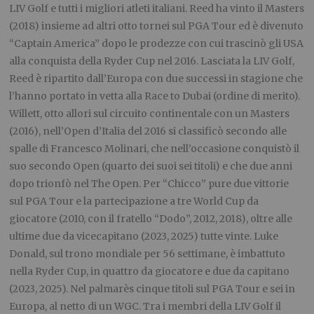
LIV Golf e tutti i migliori atleti italiani. Reed ha vinto il Masters
(2018) insieme ad altri otto tornei sul PGA Tour ed è divenuto
“Captain America” dopo le prodezze con cui trascinò gli USA
alla conquista della Ryder Cup nel 2016. Lasciata la LIV Golf,
Reed è ripartito dall’Europa con due successi in stagione che
l’hanno portato in vetta alla Race to Dubai (ordine di merito).
Willett, otto allori sul circuito continentale con un Masters
(2016), nell’Open d’Italia del 2016 si classificò secondo alle
spalle di Francesco Molinari, che nell’occasione conquistò il
suo secondo Open (quarto dei suoi sei titoli) e che due anni
dopo trionfò nel The Open. Per “Chicco” pure due vittorie
sul PGA Tour e la partecipazione a tre World Cup da
giocatore (2010, con il fratello “Dodo”, 2012, 2018), oltre alle
ultime due da vicecapitano (2023, 2025) tutte vinte. Luke
Donald, sul trono mondiale per 56 settimane, è imbattuto
nella Ryder Cup, in quattro da giocatore e due da capitano
(2023, 2025). Nel palmarès cinque titoli sul PGA Tour e sei in
Europa, al netto di un WGC. Tra i membri della LIV Golf il