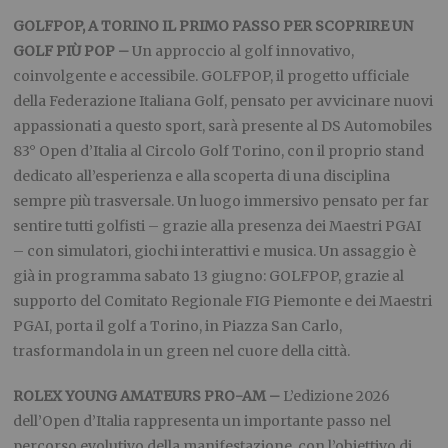
GOLFPOP, A TORINO IL PRIMO PASSO PER SCOPRIRE UN
GOLF PIÙ POP –
Un approccio al golf innovativo,
coinvolgente e accessibile. GOLFPOP, il progetto ufficiale
della Federazione Italiana Golf, pensato per avvicinare nuovi
appassionati a questo sport, sarà presente al DS Automobiles
83° Open d’Italia al Circolo Golf Torino, con il proprio stand
dedicato all’esperienza e alla scoperta di una disciplina
sempre più trasversale. Un luogo immersivo pensato per far
sentire tutti golfisti – grazie alla presenza dei Maestri PGAI
– con simulatori, giochi interattivi e musica. Un assaggio è
già in programma sabato 13 giugno: GOLFPOP, grazie al
supporto del Comitato Regionale FIG Piemonte e dei Maestri
PGAI, porta il golf a Torino, in Piazza San Carlo,
trasformandola in un green nel cuore della città.
ROLEX YOUNG AMATEURS PRO-AM –
L’edizione 2026
dell’Open d’Italia rappresenta un importante passo nel
percorso evolutivo della manifestazione, con l’obiettivo di