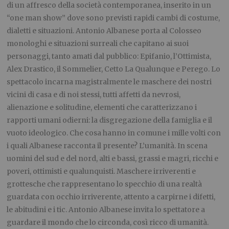
di un affresco della società contemporanea, inserito in un
“one man show” dove sono previsti rapidi cambi di costume,
dialetti e situazioni. Antonio Albanese porta al Colosseo
monologhi e situazioni surreali che capitano ai suoi
personaggi, tanto amati dal pubblico: Epifanio, l’Ottimista,
Alex Drastico, il Sommelier, Cetto La Qualunque e Perego. Lo
spettacolo incarna magistralmente le maschere dei nostri
vicini di casa e di noi stessi, tutti affetti da nevrosi,
alienazione e solitudine, elementi che caratterizzano i
rapporti umani odierni: la disgregazione della famiglia e il
vuoto ideologico. Che cosa hanno in comune i mille volti con
i quali Albanese racconta il presente? L’umanità. In scena
uomini del sud e del nord, alti e bassi, grassi e magri, ricchi e
poveri, ottimisti e qualunquisti. Maschere irriverenti e
grottesche che rappresentano lo specchio di una realtà
guardata con occhio irriverente, attento a carpirne i difetti,
le abitudini e i tic. Antonio Albanese invita lo spettatore a
guardare il mondo che lo circonda, così ricco di umanità.