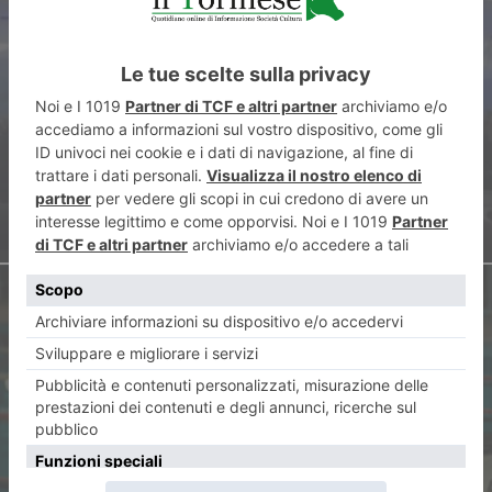
Universiadi, una cerimonia
inaugurale emozionante di
sport e spettacolo
ARTICOLO SUCCESSIVO
Endurance Meeting: TDN a
medaglia a Torino nel weekend