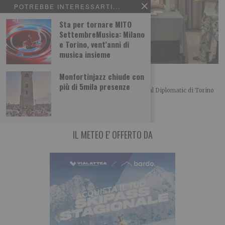
POTREBBE INTERESSARTI...
Sta per tornare MITO
SettembreMusica: Milano
e Torino, vent’anni di
musica insieme
L’importanza del centro in politica
Monfortinjazz chiude con
più di 5mila presenze
Merlo, Nallo e Giachino a confronto Bel convegno al Diplomatic di Torino
organizzato dalla UDC torinese
IL METEO E' OFFERTO DA